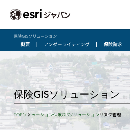
保険GISソリューション
概要
アンダーライティング
保険請求
ArcGIS製品
中央省庁
サポート
事例一覧
イベント
会社情報
採用応募の方
自治体
よく見られて
ArcGISとは
中央省庁
サポートトップ
事例検索
今後のイベント
会社概要
新卒採用（国内・海外大学卒業）
政策支援
My Esri 利用
地理空間情報の統合管理プラットフォーム
防衛・安全保障
サポートからのお知らせ
新着事例
GISコミュニティフォーラム
事業所一覧
キャリア採用
情報公開
お問い合せ
ArcGIS Online
海洋
ヘルプ・マニュアル
注目事例
Esriユーザー会
コーポレートガバナンス
採用に関するよくある質問
農業
アカデミック
SaaS マッピング プラットフォーム
保険GISソリューション
保健・医療・介護
よく見られているページ
コンプライアンス
森林
ArcGIS for Per
ArcGIS Pro
宇宙利用
リスクマネジメント
公共事業
Student Us
高機能デスクトップ GIS アプリケーション
eBookで見る
ArcGIS Enterprise
沿革
ArcGIS Devel
上水道・下水
GIS とマッピングの基盤システム
Breadcrumbs
TOP
ソリューション
保険GISソリューション
リスク管理
建設 土木
ArcGISの歴史
防災・公共安
ガイド
ArcGIS Developers
Esriについて
独自アプリの開発