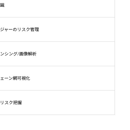
識​
ジャーのリスク管理​
ンシング/画像解析​
ェーン網可視化​
リスク把握​