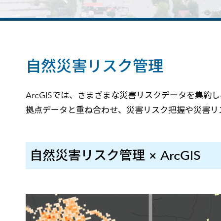
建設・土木
防災
すべての製品を見る
警察
サービス
自然災害リスク管理
トレーニング サービス
コンサルティング サービス
Esri製品サポート サービス
ArcGISでは、さまざまな災害リスクデータを集約
開発者サポート サービス
拠点データと重ね合わせ、災害リスク把握や災害リ
自然災害リスク管理 × ArcGIS