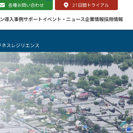
各種お問い合わせ
21
日間トライアル
ン
導入事例
サポート
イベント・ニュース
企業情報
採用情報
ジネスレジリエンス
サービス
 をはじめよう
naged Cloud Service
道路
S（地理情報システム）とは
Enterprise のマネージドサービス
基礎解説
line
ートモビリティ
学ぼう ArcGIS
ッピング プラットフォーム
タルサイト
と学ぶ
み
ネスマップ用語集
・研究機関