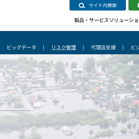
サイト内検索
製品・サービス
ソリューショ
ビッグデータ
リスク管理
代理店支援
ビ
いるページ
データ
社会インフラ
サポートポリシー
業種別事例
ニュース
ESRIジャパンの取り組み
企業情報をお求めの方
クラウド
交通
GIS
ガイド
ESRIジャパン データコンテンツ
電力
サポートポリシー概要
中央省庁・研究（事例）
すべてのニュース
環境への取り組み
会社説明会（Online）
ArcGIS Ma
高速
GI
ArcGISですぐに利用できるデータコンテンツ
ArcGIS 
ガス
標準サポート
自治体（事例）
お知らせ
高品質なサービスの提供
資料請求
鉄道
GIS
ArcGIS Online コンテンツ
ArcGIS On
パック利用ガイド
通信
開発者向けサポート
社会インフラ（事例）
プレスリリース
働きやすい労働環境の整備
キャリアメルマガ購読
スマ
自宅で
すぐに利用できる世界中のデータコンテンツ
SaaS マ
sonal Use /
動作環境ポリシー
交通（事例）
製品情報
地域社会への貢献
キャリアオンライン相談
ポー
GIS データストア
e 利用ガイド
製品ライフサイクル
建設・土木（事例）
サポートからのお知らせ
SDGsへの米国Esri社の取り組み
もっ
oper Bundle 利用
道
ArcMap のサポートについて
防災・公共安全（事例）
地図
SDGsへのESRIジャパンの取り組
ビジ
全
ビジネス
ArcGIS Engine のサポートについ
ビジネス（事例）
ArcConnect
教育
て
教育（事例）
ArcGIS ブログ