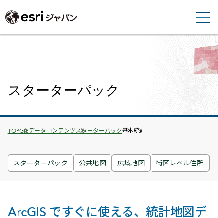
スターターパック
Breadcrumbs
TOP
GISデータコンテンツ
スターターパック
基本統計
スターターパック
公共地図
広域地図
街区レベル住所
ArcGIS ですぐに使える、統計地図デ