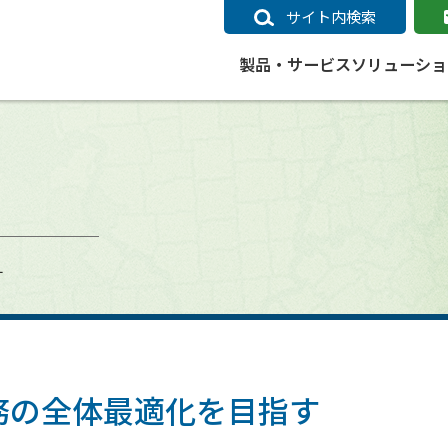
サイト内検索
製品・サービス
ソリューショ
いるページ
データ
社会インフラ
サポートポリシー
業種別事例
ニュース
ESRIジャパンの取り組み
企業情報をお求めの方
クラウド
交通
GIS
ガイド
ESRIジャパン データコンテンツ
電力
サポートポリシー概要
中央省庁・研究（事例）
すべてのニュース
環境への取り組み
会社説明会（Online）
ArcGIS Ma
高速
GI
ArcGISですぐに利用できるデータコンテンツ
ArcGIS 
ガス
標準サポート
自治体（事例）
お知らせ
高品質なサービスの提供
資料請求
鉄道
GIS
す
ArcGIS Online コンテンツ
ArcGIS On
パック利用ガイド
通信
開発者向けサポート
社会インフラ（事例）
プレスリリース
働きやすい労働環境の整備
キャリアメルマガ購読
スマ
自宅で
すぐに利用できる世界中のデータコンテンツ
SaaS マ
sonal Use /
動作環境ポリシー
交通（事例）
製品情報
地域社会への貢献
キャリアオンライン相談
ポー
GIS データストア
e 利用ガイド
製品ライフサイクル
建設・土木（事例）
サポートからのお知らせ
SDGsへの米国Esri社の取り組み
もっ
oper Bundle 利用
道
ArcMap のサポートについて
防災・公共安全（事例）
地図
SDGsへのESRIジャパンの取り組
ビジ
全
ビジネス
ArcGIS Engine のサポートについ
ビジネス（事例）
ArcConnect
教育
業務の全体最適化を目指す
て
教育（事例）
ArcGIS ブログ