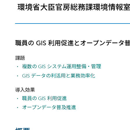
環境省大臣官房総務課環境情報
建設・土木
防災
すべての製品を見る
警察
サービス
トレーニング サービス
職員の GIS 利用促進とオープンデー
コンサルティング サービス
Esri製品サポート サービス
課題
開発者サポート サービス
複数の GIS システム運用整備・管理
GIS データの利活用と業務効率化
導入効果
職員の GIS 利用促進
オープンデータ普及推進