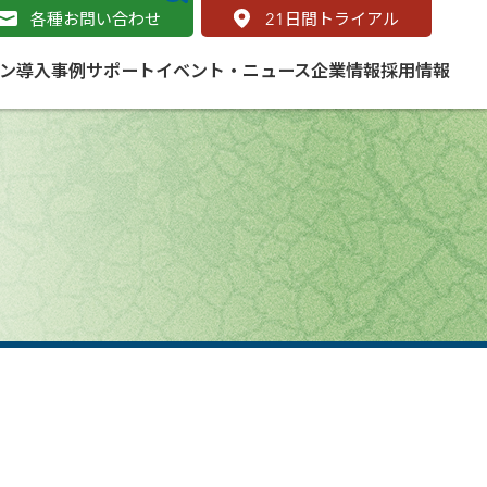
各種お問い合わせ
21
日間トライアル
ン
導入事例
サポート
イベント・ニュース
企業情報
採用情報
サービス
 をはじめよう
naged Cloud Service
道路
S（地理情報システム）とは
Enterprise のマネージドサービス
基礎解説
line
ートモビリティ
学ぼう ArcGIS
ッピング プラットフォーム
タルサイト
と学ぶ
み
ネスマップ用語集
・研究機関