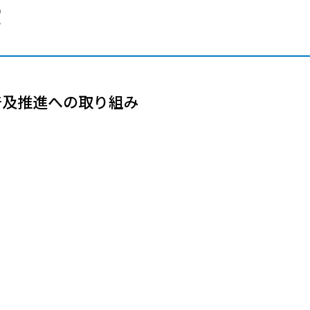
メールマガジン
室
製造業
大学
ソーシャルメディア
保険
小中
金融
不動産
リテール
タ普及推進への取り組み
カーボンニュートラル