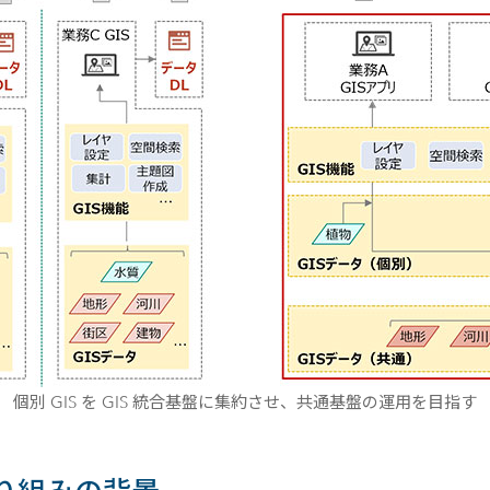
個別 GIS を GIS 統合基盤に集約させ、共通基盤の運用を目指す