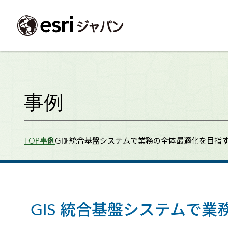
ArcGIS製品
中央省庁
サポート
事例一覧
イベント
会社情報
採用応募の方
自治体
よく見られて
事例
ArcGISとは
中央省庁
サポートトップ
事例検索
今後のイベント
会社概要
新卒採用（国内・海外大学卒業）
政策支援
My Esri 利用
地理空間情報の統合管理プラットフォーム
防衛・安全保障
サポートからのお知らせ
新着事例
GISコミュニティフォーラム
事業所一覧
キャリア採用
情報公開
お問い合せ
Breadcrumbs
TOP
事例
GIS 統合基盤システムで業務の全体最適化を目指
ArcGIS Online
海洋
ヘルプ・マニュアル
注目事例
Esriユーザー会
コーポレートガバナンス
採用に関するよくある質問
農業
アカデミック
SaaS マッピング プラットフォーム
保健・医療・介護
よく見られているページ
コンプライアンス
森林
ArcGIS for Per
ArcGIS Pro
宇宙利用
リスクマネジメント
公共事業
Student Us
高機能デスクトップ GIS アプリケーション
eBookで見る
ArcGIS Enterprise
沿革
ArcGIS Devel
上水道・下水
GIS とマッピングの基盤システム
建設 土木
ArcGISの歴史
防災・公共安
ガイド
GIS 統合基盤システムで
ArcGIS Developers
Esriについて
独自アプリの開発