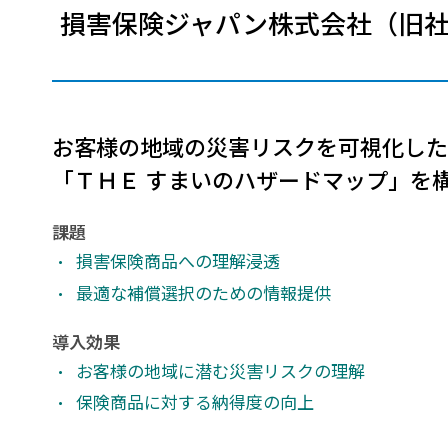
損害保険ジャパン株式会社（旧
建設・土木
防災
すべての製品を見る
警察
サービス
トレーニング サービス
お客様の地域の災害リスクを可視化した
コンサルティング サービス
「ＴＨＥ すまいのハザードマップ」を
Esri製品サポート サービス
開発者サポート サービス
課題
損害保険商品への理解浸透
最適な補償選択のための情報提供
導入効果
お客様の地域に潜む災害リスクの理解
保険商品に対する納得度の向上