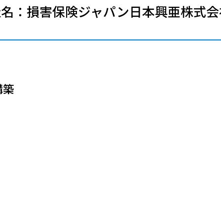
メールマガジン
社名：損害保険ジャパン日本興亜株式会
製造業
大学
ソーシャルメディア
保険
小中
金融
不動産
リテール
カーボンニュートラル
構築