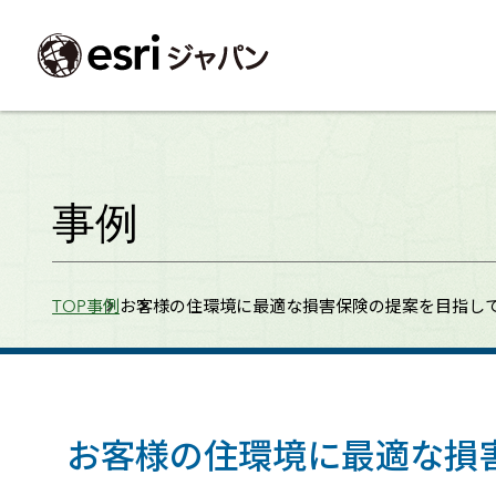
ArcGIS製品
中央省庁
サポート
事例一覧
イベント
会社情報
採用応募の方
自治体
よく見られて
事例
ArcGISとは
中央省庁
サポートトップ
事例検索
今後のイベント
会社概要
新卒採用（国内・海外大学卒業）
政策支援
My Esri 利用
地理空間情報の統合管理プラットフォーム
防衛・安全保障
サポートからのお知らせ
新着事例
GISコミュニティフォーラム
事業所一覧
キャリア採用
情報公開
お問い合せ
Breadcrumbs
TOP
事例
お客様の住環境に最適な損害保険の提案を目指し
ArcGIS Online
海洋
ヘルプ・マニュアル
注目事例
Esriユーザー会
コーポレートガバナンス
採用に関するよくある質問
農業
アカデミック
SaaS マッピング プラットフォーム
保健・医療・介護
よく見られているページ
コンプライアンス
森林
ArcGIS for Per
ArcGIS Pro
宇宙利用
リスクマネジメント
公共事業
Student Us
高機能デスクトップ GIS アプリケーション
eBookで見る
ArcGIS Enterprise
沿革
ArcGIS Devel
上水道・下水
GIS とマッピングの基盤システム
建設 土木
ArcGISの歴史
防災・公共安
ガイド
お客様の住環境に最適な損
ArcGIS Developers
Esriについて
独自アプリの開発