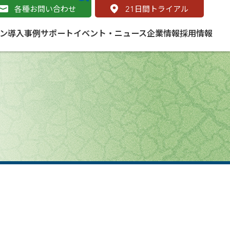
各種お問い合わせ
21
日間トライアル
ン
導入事例
サポート
イベント・ニュース
企業情報
採用情報
サービス
 をはじめよう
naged Cloud Service
道路
S（地理情報システム）とは
Enterprise のマネージドサービス
基礎解説
line
ートモビリティ
学ぼう ArcGIS
ッピング プラットフォーム
タルサイト
と学ぶ
み
ネスマップ用語集
・研究機関