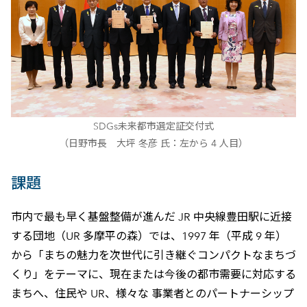
SDGs未来都市選定証交付式
（日野市長 大坪 冬彦 氏：左から 4 人目）
課題
市内で最も早く基盤整備が進んだ JR 中央線豊田駅に近接
する団地（UR 多摩平の森）では、1997 年（平成 9 年）
から「まちの魅力を次世代に引き継ぐコンパクトなまちづ
くり」をテーマに、現在または今後の都市需要に対応する
まちへ、住民や UR、様々な 事業者とのパートナーシップ