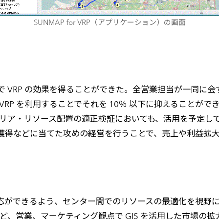
SUNMAP for VRP（アプリケーション）の画面
 VRP の効果を得ることができた。全営業担当が一同に
、VRP を利用することでそれを 10％ 以下に抑えること
エリア・リソース配置の適正検証においても、活用を予定し
獲得などに当てた攻めの経営を行うことで、売上や利益拡
応ができるよう、センター間でのリソースの最適化を視野
st の利用など、営業、マーケティング観点で GIS を活用した市