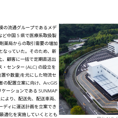
模の流通グループであるメデ
ど中国 5 県で医療系取扱製
調剤薬局からの取引需要の増加
となっていた。そのため、新
上、顧客に一括で定期直送出
ンター (ALC) の設立を
(位置や数量)を元にした物流セ
配置立案に向け、ArcGIS
プリケーションである SUNMAP
らの導入により、配送先、配送車両、
ーディに運送計画を立案でき
の最適化を実施していくととも