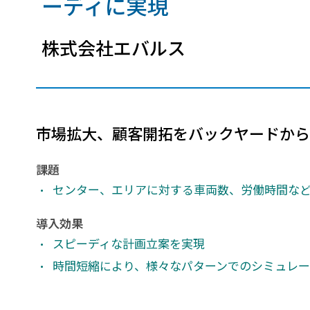
ーディに実現
建設・土木
防災
すべての製品を見る
警察
株式会社エバルス
サービス
トレーニング サービス
コンサルティング サービス
Esri製品サポート サービス
市場拡大、顧客開拓をバックヤードから
開発者サポート サービス
課題
センター、エリアに対する車両数、労働時間な
導入効果
スピーディな計画立案を実現
時間短縮により、様々なパターンでのシミュレー