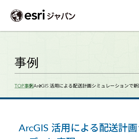
ArcGIS製品
中央省庁
サポート
事例一覧
イベント
会社情報
採用応募の方
自治体
よく見られて
事例
ArcGISとは
中央省庁
サポートトップ
事例検索
今後のイベント
会社概要
新卒採用（国内・海外大学卒業）
政策支援
My Esri 利用
地理空間情報の統合管理プラットフォーム
防衛・安全保障
サポートからのお知らせ
新着事例
GISコミュニティフォーラム
事業所一覧
キャリア採用
情報公開
お問い合せ
Breadcrumbs
TOP
事例
ArcGIS 活用による配送計画シミュレーションで
ArcGIS Online
海洋
ヘルプ・マニュアル
注目事例
Esriユーザー会
コーポレートガバナンス
採用に関するよくある質問
農業
アカデミック
SaaS マッピング プラットフォーム
保健・医療・介護
よく見られているページ
コンプライアンス
森林
ArcGIS for Per
ArcGIS Pro
宇宙利用
リスクマネジメント
公共事業
Student Us
高機能デスクトップ GIS アプリケーション
eBookで見る
ArcGIS Enterprise
沿革
ArcGIS Devel
上水道・下水
GIS とマッピングの基盤システム
建設 土木
ArcGISの歴史
防災・公共安
ガイド
ArcGIS 活用による配
ArcGIS Developers
Esriについて
独自アプリの開発