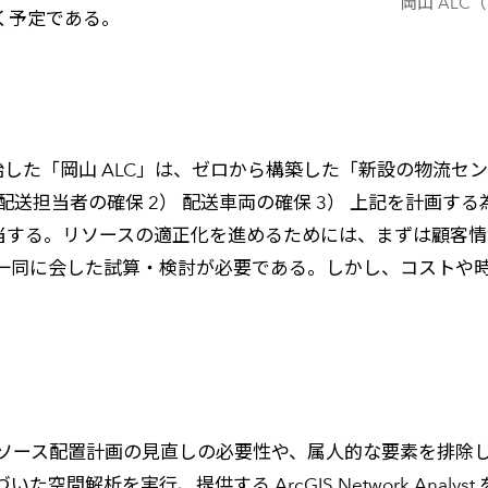
岡山 AL
く予定である。
ら稼働を開始した「岡山 ALC」は、ゼロから構築した「新設の物流
送担当者の確保 2） 配送車両の確保 3） 上記を計画する
相当する。リソースの適正化を進めるためには、まずは顧客
一同に会した試算・検討が必要である。しかし、コストや
ソース配置計画の見直しの必要性や、属人的な要素を排除
間解析を実行、提供する ArcGIS Network Anal