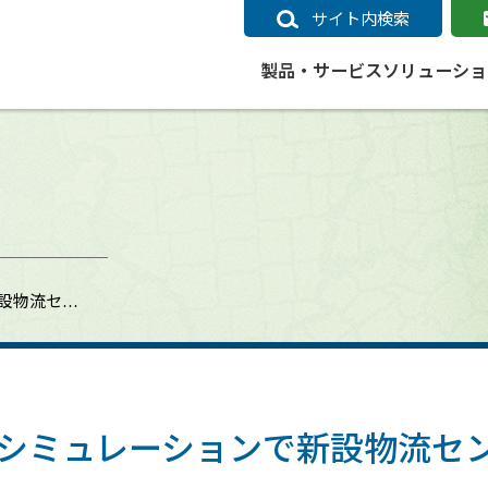
サイト内検索
製品・サービス
ソリューショ
いるページ
データ
社会インフラ
サポートポリシー
業種別事例
ニュース
ESRIジャパンの取り組み
企業情報をお求めの方
クラウド
交通
GIS
ガイド
ESRIジャパン データコンテンツ
電力
サポートポリシー概要
中央省庁・研究（事例）
すべてのニュース
環境への取り組み
会社説明会（Online）
ArcGIS Ma
高速
GI
ArcGISですぐに利用できるデータコンテンツ
ArcGIS 
ガス
標準サポート
自治体（事例）
お知らせ
高品質なサービスの提供
資料請求
鉄道
GIS
新設物流セ…
ArcGIS Online コンテンツ
ArcGIS On
パック利用ガイド
通信
開発者向けサポート
社会インフラ（事例）
プレスリリース
働きやすい労働環境の整備
キャリアメルマガ購読
スマ
自宅で
すぐに利用できる世界中のデータコンテンツ
SaaS マ
sonal Use /
動作環境ポリシー
交通（事例）
製品情報
地域社会への貢献
キャリアオンライン相談
ポー
GIS データストア
e 利用ガイド
製品ライフサイクル
建設・土木（事例）
サポートからのお知らせ
SDGsへの米国Esri社の取り組み
もっ
oper Bundle 利用
道
ArcMap のサポートについて
防災・公共安全（事例）
地図
SDGsへのESRIジャパンの取り組
ビジ
全
ビジネス
ArcGIS Engine のサポートについ
ビジネス（事例）
ArcConnect
教育
送計画シミュレーションで新設物流
て
教育（事例）
ArcGIS ブログ