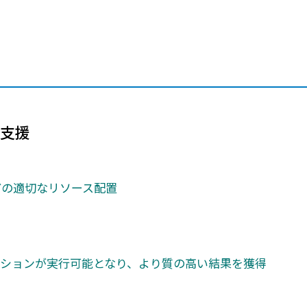
メールマガジン
製造業
大学
ソーシャルメディア
保険
小中
金融
不動産
リテール
カーボンニュートラル
支援
どの適切なリソース配置
ションが実行可能となり、より質の高い結果を獲得