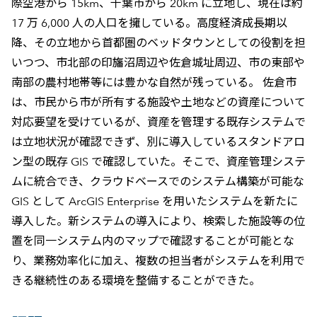
際空港から 15km、千葉市から 20km に立地し、現在は約
17 万 6,000 人の人口を擁している。高度経済成長期以
降、その立地から首都圏のベッドタウンとしての役割を担
いつつ、市北部の印旛沼周辺や佐倉城址周辺、市の東部や
南部の農村地帯等には豊かな自然が残っている。 佐倉市
は、市民から市が所有する施設や土地などの資産について
対応要望を受けているが、資産を管理する既存システムで
は立地状況が確認できず、別に導入しているスタンドアロ
ン型の既存 GIS で確認していた。そこで、資産管理システ
ムに統合でき、クラウドベースでのシステム構築が可能な
GIS として ArcGIS Enterprise を用いたシステムを新たに
導入した。新システムの導入により、検索した施設等の位
置を同一システム内のマップで確認することが可能とな
り、業務効率化に加え、複数の担当者がシステムを利用で
きる継続性のある環境を整備することができた。