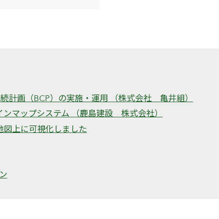
継続計画（BCP）の実施・運用 （株式会社 亀井組）
インマップシステム （鹿島建設 株式会社）
地図上に可視化しました
ョン