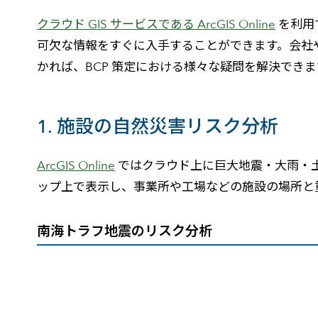
建設・土木
防災
クラウド GIS サービスである ArcGIS Online
を利用
すべての製品を見る
警察
可欠な情報をすぐに入手することができます。会社
サービス
かれば、BCP 策定における様々な疑問を解決できま
トレーニング サービス
コンサルティング サービス
1. 施設の自然災害リスク分析
Esri製品サポート サービス
開発者サポート サービス
ArcGIS Online
ではクラウド上に巨大地震・大雨・土
ップ上で表示し、事業所や工場などの施設の場所と
南海トラフ地震のリスク分析