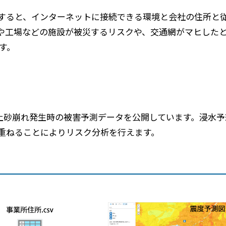
メールマガジン
製造業
大学
すると、インターネットに接続できる環境と会社の住所と従
ソーシャルメディア
保険
小中
や工場などの施設が被災するリスクや、交通網がマヒした
金融
す。
不動産
リテール
カーボンニュートラル
砂崩れ発生時の被害予測データを公開しています。浸水予想
重ねることによりリスク分析を行えます。