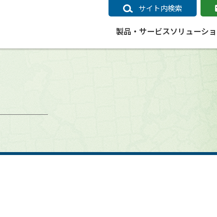
サイト内検索
製品・サービス
ソリューショ
いるページ
データ
社会インフラ
サポートポリシー
業種別事例
ニュース
ESRIジャパンの取り組み
企業情報をお求めの方
クラウド
交通
GIS
ガイド
ESRIジャパン データコンテンツ
電力
サポートポリシー概要
中央省庁・研究（事例）
すべてのニュース
環境への取り組み
会社説明会（Online）
ArcGIS Ma
高速
GI
ArcGISですぐに利用できるデータコンテンツ
ArcGIS 
ガス
標準サポート
自治体（事例）
お知らせ
高品質なサービスの提供
資料請求
鉄道
GIS
ArcGIS Online コンテンツ
ArcGIS On
パック利用ガイド
通信
開発者向けサポート
社会インフラ（事例）
プレスリリース
働きやすい労働環境の整備
キャリアメルマガ購読
スマ
自宅で
すぐに利用できる世界中のデータコンテンツ
SaaS マ
sonal Use /
動作環境ポリシー
交通（事例）
製品情報
地域社会への貢献
キャリアオンライン相談
ポー
GIS データストア
e 利用ガイド
製品ライフサイクル
建設・土木（事例）
サポートからのお知らせ
SDGsへの米国Esri社の取り組み
もっ
oper Bundle 利用
道
ArcMap のサポートについて
防災・公共安全（事例）
地図
SDGsへのESRIジャパンの取り組
ビジ
全
ビジネス
ArcGIS Engine のサポートについ
ビジネス（事例）
ArcConnect
教育
て
教育（事例）
ArcGIS ブログ