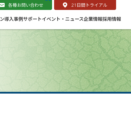
各種お問い合わせ
21
日間トライアル
ン
導入事例
サポート
イベント・ニュース
企業情報
採用情報
サービス
 をはじめよう
naged Cloud Service
道路
S（地理情報システム）とは
Enterprise のマネージドサービス
基礎解説
line
ートモビリティ
学ぼう ArcGIS
ッピング プラットフォーム
タルサイト
と学ぶ
み
ネスマップ用語集
・研究機関