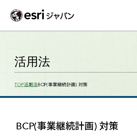
ArcGIS製品
中央省庁
サポート
事例一覧
イベント
会社情報
採用応募の方
自治体
よく見られて
活用法
ArcGISとは
中央省庁
サポートトップ
事例検索
今後のイベント
会社概要
新卒採用（国内・海外大学卒業）
政策支援
My Esri 利用
地理空間情報の統合管理プラットフォーム
防衛・安全保障
サポートからのお知らせ
新着事例
GISコミュニティフォーラム
事業所一覧
キャリア採用
情報公開
お問い合せ
Breadcrumbs
TOP
活用法
BCP(事業継続計画) 対策
ArcGIS Online
海洋
ヘルプ・マニュアル
注目事例
Esriユーザー会
コーポレートガバナンス
採用に関するよくある質問
農業
アカデミック
SaaS マッピング プラットフォーム
保健・医療・介護
よく見られているページ
コンプライアンス
森林
ArcGIS for Per
ArcGIS Pro
宇宙利用
リスクマネジメント
公共事業
Student Us
高機能デスクトップ GIS アプリケーション
eBookで見る
ArcGIS Enterprise
沿革
ArcGIS Devel
上水道・下水
GIS とマッピングの基盤システム
建設 土木
ArcGISの歴史
防災・公共安
ガイド
BCP(事業継続計画) 対策
ArcGIS Developers
Esriについて
独自アプリの開発