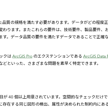
メールマガジン
製造業
大学
ソーシャルメディア
保険
小中
金融
れた品質の規格を満たす必要があります。データがどの程度
不動産
変わります。またこれらの要件は、技術要件、製品要件、
リテール
ます。データ品質の要件を満たすデータであることで正確
カーボンニュートラル
ェックは
ArcGIS Pro
のエクステンションである
ArcGIS Data 
などといった、さまざまな問題を素早く特定できます。
えるチェック項目が 40 個以上用意されています。空間的なチェ
に存在する同じ図形の検出、属性が決められた制約内にあ