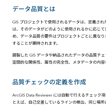
建設・土木
防災
データ品質とは
すべての製品を見る
警察
サービス
GIS プロジェクトで使用されるデータは、定義さ
は、そのデータがどのように使用されるかに応じて
トレーニング サービス
め、データ品質の要件はプロジェクトごとに異なり
コンサルティング サービス
することが期待されます。
Esri製品サポート サービス
開発者サポート サービス
調製した GIS データや納品されたデータの品質チ
空間的な関係性、属性の完全性、メタデータの内容
品質チェックの定義を作成
ArcGIS Data Reviewer には自動で行
とえば、自己交差しているラインの検出、同じ場所