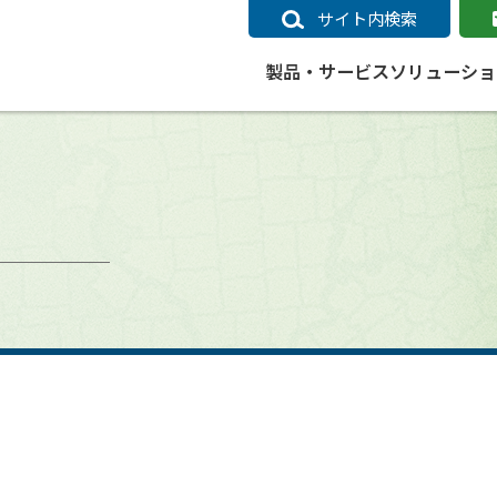
サイト内検索
製品・サービス
ソリューショ
いるページ
データ
社会インフラ
サポートポリシー
業種別事例
ニュース
ESRIジャパンの取り組み
企業情報をお求めの方
クラウド
交通
GIS
ガイド
ESRIジャパン データコンテンツ
電力
サポートポリシー概要
中央省庁・研究（事例）
すべてのニュース
環境への取り組み
会社説明会（Online）
ArcGIS Ma
高速
GI
ArcGISですぐに利用できるデータコンテンツ
ArcGIS 
ガス
標準サポート
自治体（事例）
お知らせ
高品質なサービスの提供
資料請求
鉄道
GIS
ArcGIS Online コンテンツ
ArcGIS On
パック利用ガイド
通信
開発者向けサポート
社会インフラ（事例）
プレスリリース
働きやすい労働環境の整備
キャリアメルマガ購読
スマ
自宅で
すぐに利用できる世界中のデータコンテンツ
SaaS マ
sonal Use /
動作環境ポリシー
交通（事例）
製品情報
地域社会への貢献
キャリアオンライン相談
ポー
GIS データストア
e 利用ガイド
製品ライフサイクル
建設・土木（事例）
サポートからのお知らせ
SDGsへの米国Esri社の取り組み
もっ
oper Bundle 利用
道
ArcMap のサポートについて
防災・公共安全（事例）
地図
SDGsへのESRIジャパンの取り組
ビジ
全
ビジネス
ArcGIS Engine のサポートについ
ビジネス（事例）
ArcConnect
教育
て
教育（事例）
ArcGIS ブログ