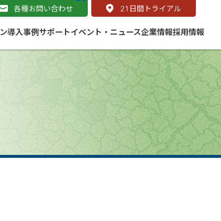
各種お問い合わせ
21
日間トライアル
ン
導入事例
サポート
イベント・ニュース
企業情報
採用情報
サービス
 をはじめよう
naged Cloud Service
道路
S（地理情報システム）とは
Enterprise のマネージドサービス
基礎解説
line
ートモビリティ
学ぼう ArcGIS
ッピング プラットフォーム
タルサイト
と学ぶ
み
ネスマップ用語集
・研究機関