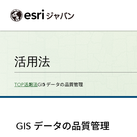
ArcGIS製品
中央省庁
サポート
事例一覧
イベント
会社情報
採用応募の方
自治体
よく見られて
活用法
ArcGISとは
中央省庁
サポートトップ
事例検索
今後のイベント
会社概要
新卒採用（国内・海外大学卒業）
政策支援
My Esri 利用
地理空間情報の統合管理プラットフォーム
防衛・安全保障
サポートからのお知らせ
新着事例
GISコミュニティフォーラム
事業所一覧
キャリア採用
情報公開
お問い合せ
Breadcrumbs
TOP
活用法
GIS データの品質管理
ArcGIS Online
海洋
ヘルプ・マニュアル
注目事例
Esriユーザー会
コーポレートガバナンス
採用に関するよくある質問
農業
アカデミック
SaaS マッピング プラットフォーム
保健・医療・介護
よく見られているページ
コンプライアンス
森林
ArcGIS for Per
ArcGIS Pro
宇宙利用
リスクマネジメント
公共事業
Student Us
高機能デスクトップ GIS アプリケーション
eBookで見る
ArcGIS Enterprise
沿革
ArcGIS Devel
上水道・下水
GIS とマッピングの基盤システム
建設 土木
ArcGISの歴史
防災・公共安
ガイド
GIS データの品質管理
ArcGIS Developers
Esriについて
独自アプリの開発