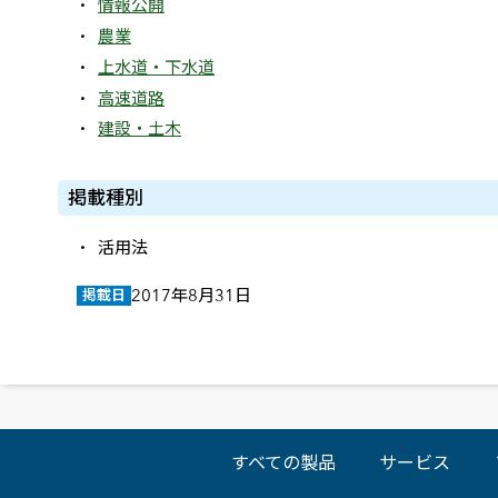
情報公開
農業
上水道・下水道
高速道路
建設・土木
掲載種別
活用法
2017年8月31日
掲載日
すべての製品
サービス