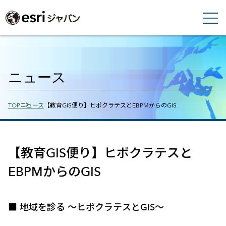
ニュース
Breadcrumbs
TOP
ニュース
【教育GIS便り】ヒポクラテスとEBPMからのGIS
【教育GIS便り】ヒポクラテスと
EBPMからのGIS
■ 地域を診る ～ヒポクラテスとGIS～