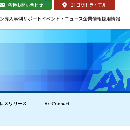
各種お問い合わせ
21
日間トライアル
ン
導入事例
サポート
イベント・ニュース
企業情報
採用情報
サービス
 をはじめよう
naged Cloud Service
道路
S（地理情報システム）とは
Enterprise のマネージドサービス
基礎解説
line
ートモビリティ
学ぼう ArcGIS
ッピング プラットフォーム
タルサイト
と学ぶ
レスリリース
ArcConnect
み
ネスマップ用語集
・研究機関