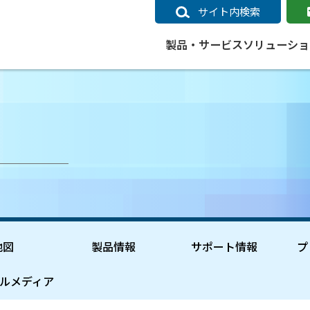
サイト内検索
製品・サービス
ソリューショ
いるページ
データ
社会インフラ
サポートポリシー
業種別事例
ニュース
ESRIジャパンの取り組み
企業情報をお求めの方
クラウド
交通
GIS
ガイド
ESRIジャパン データコンテンツ
電力
サポートポリシー概要
中央省庁・研究（事例）
すべてのニュース
環境への取り組み
会社説明会（Online）
ArcGIS Ma
高速
GI
ArcGISですぐに利用できるデータコンテンツ
ArcGIS 
ガス
標準サポート
自治体（事例）
お知らせ
高品質なサービスの提供
資料請求
鉄道
GIS
ArcGIS Online コンテンツ
ArcGIS On
パック利用ガイド
通信
開発者向けサポート
社会インフラ（事例）
プレスリリース
働きやすい労働環境の整備
キャリアメルマガ購読
スマ
自宅で
すぐに利用できる世界中のデータコンテンツ
SaaS マ
sonal Use /
動作環境ポリシー
交通（事例）
製品情報
地域社会への貢献
キャリアオンライン相談
ポー
GIS データストア
e 利用ガイド
製品ライフサイクル
建設・土木（事例）
サポートからのお知らせ
SDGsへの米国Esri社の取り組み
もっ
地図
製品情報
サポート情報
プ
oper Bundle 利用
道
ArcMap のサポートについて
防災・公共安全（事例）
地図
SDGsへのESRIジャパンの取り組
ビジ
全
ビジネス
ArcGIS Engine のサポートについ
ビジネス（事例）
ArcConnect
教育
ルメディア
て
教育（事例）
ArcGIS ブログ