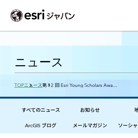
ArcGIS製品
中央省庁
サポート
事例一覧
イベント
会社情報
採用応募の方
自治体
よく見られて
ニュース
ArcGISとは
中央省庁
サポートトップ
事例検索
今後のイベント
会社概要
新卒採用（国内・海外大学卒業）
政策支援
My Esri 利用
地理空間情報の統合管理プラットフォーム
防衛・安全保障
サポートからのお知らせ
新着事例
GISコミュニティフォーラム
事業所一覧
キャリア採用
情報公開
お問い合せ
Breadcrumbs
TOP
ニュース
第 12 回 Esri Young Scholars Awa…
ArcGIS Online
海洋
ヘルプ・マニュアル
注目事例
Esriユーザー会
コーポレートガバナンス
採用に関するよくある質問
農業
アカデミック
SaaS マッピング プラットフォーム
保健・医療・介護
よく見られているページ
コンプライアンス
森林
ArcGIS for Per
ArcGIS Pro
宇宙利用
リスクマネジメント
公共事業
Student Us
高機能デスクトップ GIS アプリケーション
eBookで見る
すべてのニュース
お知らせ
ArcGIS Enterprise
沿革
ArcGIS Devel
上水道・下水
GIS とマッピングの基盤システム
建設 土木
ArcGISの歴史
防災・公共安
ガイド
ArcGIS ブログ
メールマガジン
ソーシャ
ArcGIS Developers
Esriについて
独自アプリの開発