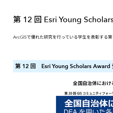
建設・土木
防災
すべての製品を見る
警察
サービス
第 12 回 Esri Young Sch
トレーニング サービス
ArcGISで優れた研究を行っている学生を表彰する第12回
コンサルティング サービス
Esri製品サポート サービス
開発者サポート サービス
第 12 回 Esri Young Scholars Awa
全国自治体におけ