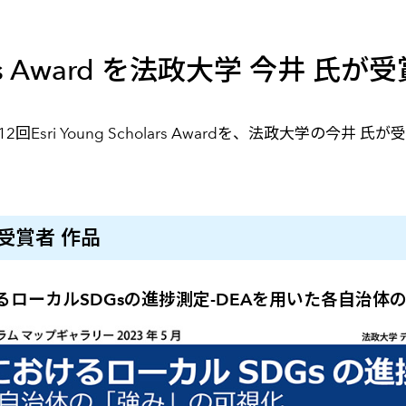
メールマガジン
製造業
大学
ソーシャルメディア
保険
小中
olars Award を法政大学 今井 氏が
金融
不動産
リテール
Esri Young Scholars Awardを、法政大学の今
カーボンニュートラル
rd 受賞者 作品
るローカルSDGsの進捗測定
-DEAを用いた各自治体