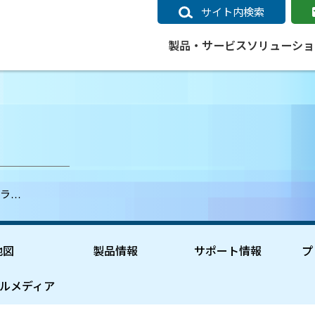
サイト内検索
製品・サービス
ソリューショ
いるページ
データ
社会インフラ
サポートポリシー
業種別事例
ニュース
ESRIジャパンの取り組み
企業情報をお求めの方
クラウド
交通
GIS
ガイド
ESRIジャパン データコンテンツ
電力
サポートポリシー概要
中央省庁・研究（事例）
すべてのニュース
環境への取り組み
会社説明会（Online）
ArcGIS Ma
高速
GI
ArcGISですぐに利用できるデータコンテンツ
ArcGIS 
ガス
標準サポート
自治体（事例）
お知らせ
高品質なサービスの提供
資料請求
鉄道
GIS
ャラ…
ArcGIS Online コンテンツ
ArcGIS On
パック利用ガイド
通信
開発者向けサポート
社会インフラ（事例）
プレスリリース
働きやすい労働環境の整備
キャリアメルマガ購読
スマ
自宅で
すぐに利用できる世界中のデータコンテンツ
SaaS マ
sonal Use /
動作環境ポリシー
交通（事例）
製品情報
地域社会への貢献
キャリアオンライン相談
ポー
GIS データストア
e 利用ガイド
製品ライフサイクル
建設・土木（事例）
サポートからのお知らせ
SDGsへの米国Esri社の取り組み
もっ
地図
製品情報
サポート情報
プ
oper Bundle 利用
道
ArcMap のサポートについて
防災・公共安全（事例）
地図
SDGsへのESRIジャパンの取り組
ビジ
全
ビジネス
ArcGIS Engine のサポートについ
ビジネス（事例）
ArcConnect
教育
ルメディア
て
教育（事例）
ArcGIS ブログ