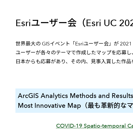
建設・土木
防災
すべての製品を見る
警察
サービス
Esriユーザー会（Esri U
トレーニング サービス
世界最大の GISイベント「Esriユーザー会」が 2
コンサルティング サービス
ユーザーが各々のテーマで作成したマップを応募し、
Esri製品サポート サービス
日本からも応募があり、その内、見事入賞した作品
開発者サポート サービス
ArcGIS Analytics Methods and
Most Innovative Map（最も革新
COVID-19 Spatio-temporal Ca