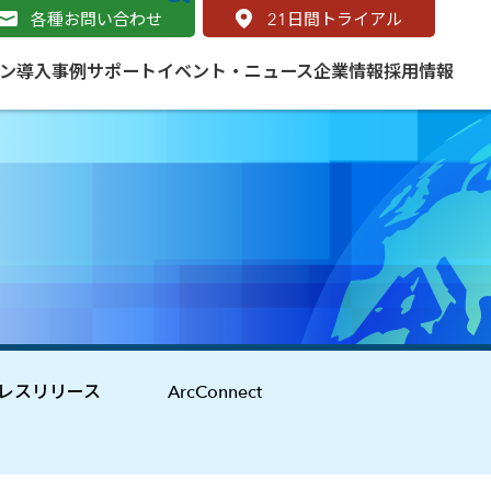
各種お問い合わせ
21
日間トライアル
ン
導入事例
サポート
イベント・ニュース
企業情報
採用情報
サービス
 をはじめよう
naged Cloud Service
道路
S（地理情報システム）とは
Enterprise のマネージドサービス
基礎解説
line
ートモビリティ
学ぼう ArcGIS
ッピング プラットフォーム
タルサイト
と学ぶ
レスリリース
ArcConnect
み
ネスマップ用語集
・研究機関