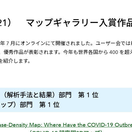
メールマガジン
製造業
大学
ソーシャルメディア
保険
小中
C 2021） マップギャラリー入賞
金融
不動産
リテール
021 年 7 月にオンラインにて開催されました。ユーザー会で
カーボンニュートラル
優秀作品が表彰されます。今年も世界各国から 400 を超
を紹介します。
 Results（解析手法と結果）部門 第 1 位
的なマップ）部門 第 1 位
se-Density Map: Where Have the COVID-19 Outbre