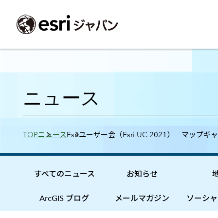
ArcGIS製品
中央省庁
サポート
事例一覧
イベント
会社情報
採用応募の方
自治体
よく見られて
ニュース
ArcGISとは
中央省庁
サポートトップ
事例検索
今後のイベント
会社概要
新卒採用（国内・海外大学卒業）
政策支援
My Esri 利用
地理空間情報の統合管理プラットフォーム
防衛・安全保障
サポートからのお知らせ
新着事例
GISコミュニティフォーラム
事業所一覧
キャリア採用
情報公開
お問い合せ
Breadcrumbs
TOP
ニュース
Esriユーザー会（Esri UC 2021） マップギ
ArcGIS Online
海洋
ヘルプ・マニュアル
注目事例
Esriユーザー会
コーポレートガバナンス
採用に関するよくある質問
農業
アカデミック
SaaS マッピング プラットフォーム
保健・医療・介護
よく見られているページ
コンプライアンス
森林
ArcGIS for Per
ArcGIS Pro
宇宙利用
リスクマネジメント
公共事業
Student Us
高機能デスクトップ GIS アプリケーション
eBookで見る
すべてのニュース
お知らせ
ArcGIS Enterprise
沿革
ArcGIS Devel
上水道・下水
GIS とマッピングの基盤システム
建設 土木
ArcGISの歴史
防災・公共安
ガイド
ArcGIS ブログ
メールマガジン
ソーシャ
ArcGIS Developers
Esriについて
独自アプリの開発