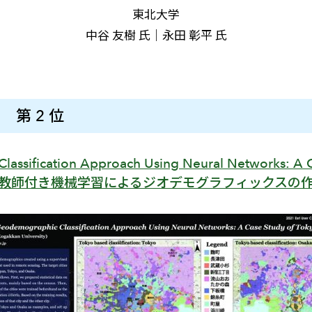
東北大学
中谷 友樹 氏｜永田 彰平 氏
 第 2 位
assification Approach Using Neural Networks: A 
教師付き機械学習によるジオデモグラフィックスの