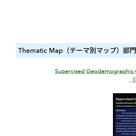
Thematic Map（テーマ別マップ）部門
Supervised Geodemographic Cl
（