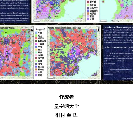
作成者
皇學館大学
桐村 喬 氏