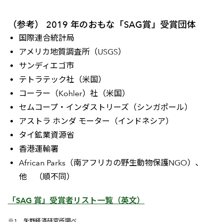
（参考） 2019 年のおもな「SAG賞」受賞団体
国際連合統計局
アメリカ地質調査所（USGS）
サンディエゴ市
テトラテック社（米国）
コーラー（Kohler）社（米国）
セムコープ・インダストリーズ（シンガポール）
アストラ ホンダ モーター（インドネシア）
タイ鉱業資源省
香港運輸署
African Parks（南アフリカの野生動物保護NGO）、
他 （順不同）
「SAG 賞」受賞者リスト一覧（英文）
※1 矢野経済研究所調べ