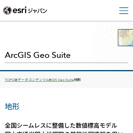
ArcGIS Geo Suite
Breadcrumbs
TOP
GISデータコンテンツ
ArcGIS Geo Suite
地形
地形
全国シームレスに整備した数値標高モデル