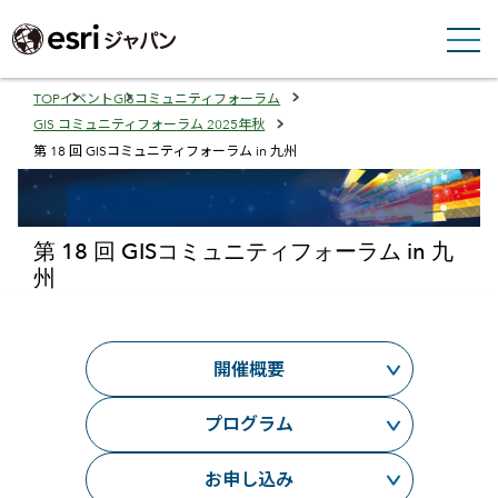
TOP
イベント
GISコミュニティフォーラム
Breadcrumbs
GIS コミュニティフォーラム 2025年秋
第 18 回 GISコミュニティフォーラム in 九州
第 18 回 GISコミュニティフォーラム in 九
州
開催概要
プログラム
お申し込み