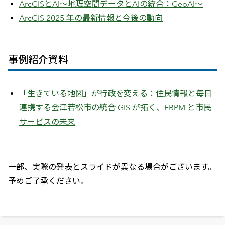
ArcGISとAI～地理空間データとAIの統合：GeoAI～
ArcGIS 2025 年の
最
新情報と今後の動向
事例紹介資料
「生きている地図」が行政を変える：住民情報と毎日
連携する会津若松市の統合 GIS が拓く、EBPM と市民
サービスの未来
一部、実際の発表とスライドが異なる場合がございます。
予めご了承ください。