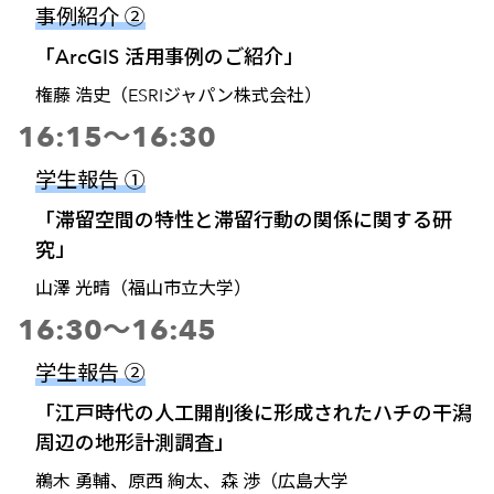
事例紹介 ②
「ArcGIS 活用事例のご紹介」
権藤 浩史（ESRIジャパン株式会社）
16:15～16:30
学生報告 ①
「滞留空間の特性と滞留行動の関係に関する研
究」
山澤 光晴（福山市立大学）
16:30～16:45
学生報告 ②
「江戸時代の人工開削後に形成されたハチの干潟
周辺の地形計測調査」
鵜木 勇輔、原西 絢太、森 渉（広島大学