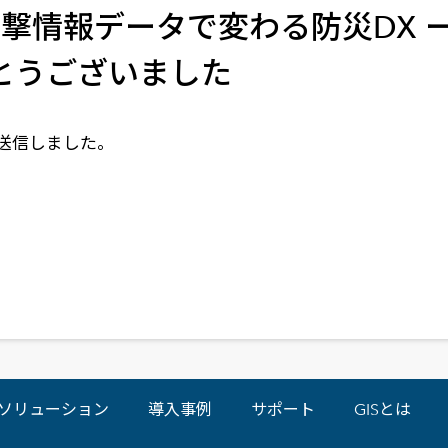
メールマガジン
報データで変わる防災DX ー FAST
製造業
大学
ソーシャルメディア
保険
小中
とうございました
金融
不動産
リテール
送信しました。
カーボンニュートラル
ソリューション
導入事例
サポート
GISとは