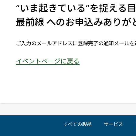
“いま起きている”を捉える目撃情
建設・土木
防災
すべての製品を見る
警察
最前線 へのお申込みありが
サービス
トレーニング サービス
ご入力のメールアドレスに登録完了の通知メールを
コンサルティング サービス
Esri製品サポート サービス
イベントページに戻る
開発者サポート サービス
すべての製品
サービス