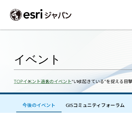
ArcGIS製品
中央省庁
サポート
事例一覧
イベント
会社情報
採用応募の方
自治体
よく見られて
イベント
ArcGISとは
中央省庁
サポートトップ
事例検索
今後のイベント
会社概要
新卒採用（国内・海外大学卒業）
政策支援
My Esri 利用
地理空間情報の統合管理プラットフォーム
防衛・安全保障
サポートからのお知らせ
新着事例
GISコミュニティフォーラム
事業所一覧
キャリア採用
情報公開
お問い合せ
Breadcrumbs
TOP
イベント
過去のイベント
“いま起きている”を捉える目
ArcGIS Online
海洋
ヘルプ・マニュアル
注目事例
Esriユーザー会
コーポレートガバナンス
採用に関するよくある質問
農業
アカデミック
SaaS マッピング プラットフォーム
保健・医療・介護
よく見られているページ
コンプライアンス
森林
ArcGIS for Per
ArcGIS Pro
宇宙利用
リスクマネジメント
公共事業
Student Us
高機能デスクトップ GIS アプリケーション
eBookで見る
今後のイベント
GISコミュニティフォーラム
ArcGIS Enterprise
沿革
ArcGIS Devel
上水道・下水
GIS とマッピングの基盤システム
建設 土木
ArcGISの歴史
防災・公共安
ガイド
ArcGIS Developers
Esriについて
独自アプリの開発