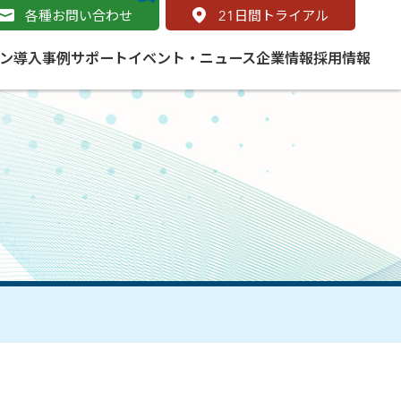
各種お問い合わせ
21
日間トライアル
ン
導入事例
サポート
イベント・ニュース
企業情報
採用情報
サービス
 をはじめよう
naged Cloud Service
道路
S（地理情報システム）とは
Enterprise のマネージドサービス
基礎解説
line
ートモビリティ
学ぼう ArcGIS
ッピング プラットフォーム
タルサイト
と学ぶ
み
ネスマップ用語集
・研究機関