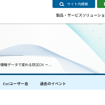
サイト内検索
製品・サービス
ソリューショ
いるページ
データ
社会インフラ
サポートポリシー
業種別事例
ニュース
ESRIジャパンの取り組み
企業情報をお求めの方
クラウド
交通
GIS
ガイド
ESRIジャパン データコンテンツ
電力
サポートポリシー概要
中央省庁・研究（事例）
すべてのニュース
環境への取り組み
会社説明会（Online）
ArcGIS Ma
高速
GI
ArcGISですぐに利用できるデータコンテンツ
ArcGIS 
ガス
標準サポート
自治体（事例）
お知らせ
高品質なサービスの提供
資料請求
鉄道
GIS
撃情報データで変わる防災DX ー…
ArcGIS Online コンテンツ
ArcGIS On
パック利用ガイド
通信
開発者向けサポート
社会インフラ（事例）
プレスリリース
働きやすい労働環境の整備
キャリアメルマガ購読
スマ
自宅で
すぐに利用できる世界中のデータコンテンツ
SaaS マ
sonal Use /
動作環境ポリシー
交通（事例）
製品情報
地域社会への貢献
キャリアオンライン相談
ポー
GIS データストア
e 利用ガイド
製品ライフサイクル
建設・土木（事例）
サポートからのお知らせ
SDGsへの米国Esri社の取り組み
もっ
Esriユーザー会
過去のイベント
oper Bundle 利用
道
ArcMap のサポートについて
防災・公共安全（事例）
地図
SDGsへのESRIジャパンの取り組
ビジ
全
ビジネス
ArcGIS Engine のサポートについ
ビジネス（事例）
ArcConnect
教育
て
教育（事例）
ArcGIS ブログ