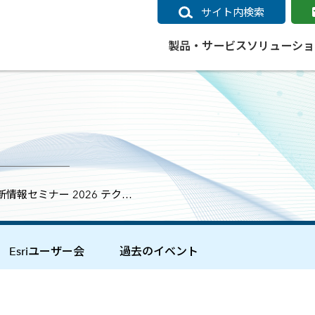
サイト内検索
製品・サービス
ソリューショ
いるページ
データ
社会インフラ
サポートポリシー
業種別事例
ニュース
ESRIジャパンの取り組み
企業情報をお求めの方
クラウド
交通
GIS
ガイド
ESRIジャパン データコンテンツ
電力
サポートポリシー概要
中央省庁・研究（事例）
すべてのニュース
環境への取り組み
会社説明会（Online）
ArcGIS Ma
高速
GI
ArcGISですぐに利用できるデータコンテンツ
ArcGIS 
ガス
標準サポート
自治体（事例）
お知らせ
高品質なサービスの提供
資料請求
鉄道
GIS
情報セミナー 2026 テク…
ArcGIS Online コンテンツ
ArcGIS On
パック利用ガイド
通信
開発者向けサポート
社会インフラ（事例）
プレスリリース
働きやすい労働環境の整備
キャリアメルマガ購読
スマ
自宅で
すぐに利用できる世界中のデータコンテンツ
SaaS マ
sonal Use /
動作環境ポリシー
交通（事例）
製品情報
地域社会への貢献
キャリアオンライン相談
ポー
GIS データストア
e 利用ガイド
製品ライフサイクル
建設・土木（事例）
サポートからのお知らせ
SDGsへの米国Esri社の取り組み
もっ
Esriユーザー会
過去のイベント
oper Bundle 利用
道
ArcMap のサポートについて
防災・公共安全（事例）
地図
SDGsへのESRIジャパンの取り組
ビジ
全
ビジネス
ArcGIS Engine のサポートについ
ビジネス（事例）
ArcConnect
教育
て
教育（事例）
ArcGIS ブログ