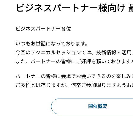
ビジネスパートナー様向け 最
建設・土木
防災
すべての製品を見る
警察
サービス
ビジネスパートナー各位
トレーニング サービス
いつもお世話になっております。
コンサルティング サービス
今回のテクニカルセッションでは、技術情報・活用
Esri製品サポート サービス
また、パートナーの皆様にご好評を頂いております
開発者サポート サービス
パートナーの皆様に会場でお会いできるのを楽しみ
ご多忙とは存じますが、何卒ご参加賜りますようお
開催概要