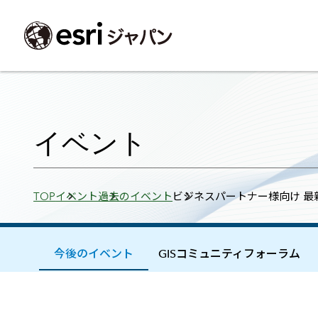
ArcGIS製品
中央省庁
サポート
事例一覧
イベント
会社情報
採用応募の方
自治体
よく見られて
イベント
ArcGISとは
中央省庁
サポートトップ
事例検索
今後のイベント
会社概要
新卒採用（国内・海外大学卒業）
政策支援
My Esri 利用
地理空間情報の統合管理プラットフォーム
防衛・安全保障
サポートからのお知らせ
新着事例
GISコミュニティフォーラム
事業所一覧
キャリア採用
情報公開
お問い合せ
Breadcrumbs
TOP
イベント
過去のイベント
ビジネスパートナー様向け 最新
ArcGIS Online
海洋
ヘルプ・マニュアル
注目事例
Esriユーザー会
コーポレートガバナンス
採用に関するよくある質問
農業
アカデミック
SaaS マッピング プラットフォーム
保健・医療・介護
よく見られているページ
コンプライアンス
森林
ArcGIS for Per
ArcGIS Pro
宇宙利用
リスクマネジメント
公共事業
Student Us
高機能デスクトップ GIS アプリケーション
eBookで見る
今後のイベント
GISコミュニティフォーラム
ArcGIS Enterprise
沿革
ArcGIS Devel
上水道・下水
GIS とマッピングの基盤システム
建設 土木
ArcGISの歴史
防災・公共安
ガイド
ArcGIS Developers
Esriについて
独自アプリの開発