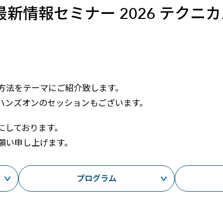
メールマガジン
新情報セミナー 2026 テクニ
製造業
大学
ソーシャルメディア
保険
小中
金融
不動産
リテール
カーボンニュートラル
方法をテーマにご紹介致します。
ハンズオンのセッションもございます。
にしております。
願い申し上げます。
プログラム