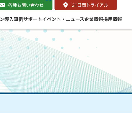
各種お問い合わせ
21
日間トライアル
ン
導入事例
サポート
イベント・ニュース
企業情報
採用情報
サービス
 をはじめよう
naged Cloud Service
道路
S（地理情報システム）とは
Enterprise のマネージドサービス
基礎解説
line
ートモビリティ
学ぼう ArcGIS
ッピング プラットフォーム
タルサイト
と学ぶ
み
ネスマップ用語集
・研究機関