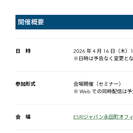
開催概要
日 時
2026 年 4 月 16 日（木）10
※日時は予告なく変更と
参加形式
会場開催（セミナー）
※ Web での同時配信
会 場
ESRIジャパン永田町オフ