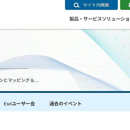
サイト内検索
製品・サービス
ソリューショ
いるページ
データ
社会インフラ
サポートポリシー
業種別事例
ニュース
ESRIジャパンの取り組み
企業情報をお求めの方
クラウド
交通
GIS
ガイド
ESRIジャパン データコンテンツ
電力
サポートポリシー概要
中央省庁・研究（事例）
すべてのニュース
環境への取り組み
会社説明会（Online）
ArcGIS Ma
高速
GI
ArcGISですぐに利用できるデータコンテンツ
ArcGIS 
ガス
標準サポート
自治体（事例）
お知らせ
高品質なサービスの提供
資料請求
鉄道
GIS
ョンとマッピング &…
ArcGIS Online コンテンツ
ArcGIS On
パック利用ガイド
通信
開発者向けサポート
社会インフラ（事例）
プレスリリース
働きやすい労働環境の整備
キャリアメルマガ購読
スマ
自宅で
すぐに利用できる世界中のデータコンテンツ
SaaS マ
sonal Use /
動作環境ポリシー
交通（事例）
製品情報
地域社会への貢献
キャリアオンライン相談
ポー
GIS データストア
e 利用ガイド
製品ライフサイクル
建設・土木（事例）
サポートからのお知らせ
SDGsへの米国Esri社の取り組み
もっ
Esriユーザー会
過去のイベント
oper Bundle 利用
道
ArcMap のサポートについて
防災・公共安全（事例）
地図
SDGsへのESRIジャパンの取り組
ビジ
全
ビジネス
ArcGIS Engine のサポートについ
ビジネス（事例）
ArcConnect
教育
て
教育（事例）
ArcGIS ブログ