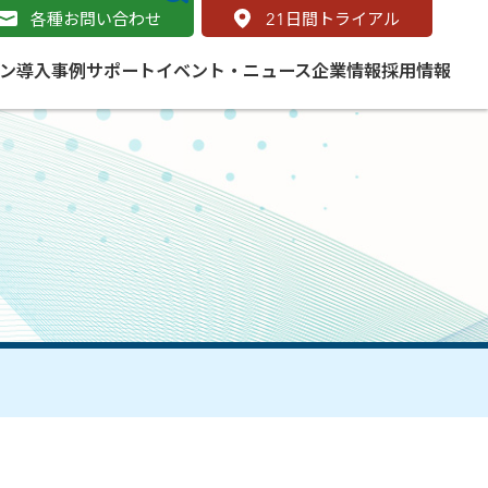
各種お問い合わせ
21
日間トライアル
ン
導入事例
サポート
イベント・ニュース
企業情報
採用情報
サービス
 をはじめよう
naged Cloud Service
道路
S（地理情報システム）とは
Enterprise のマネージドサービス
基礎解説
line
ートモビリティ
学ぼう ArcGIS
ッピング プラットフォーム
タルサイト
と学ぶ
み
ネスマップ用語集
・研究機関