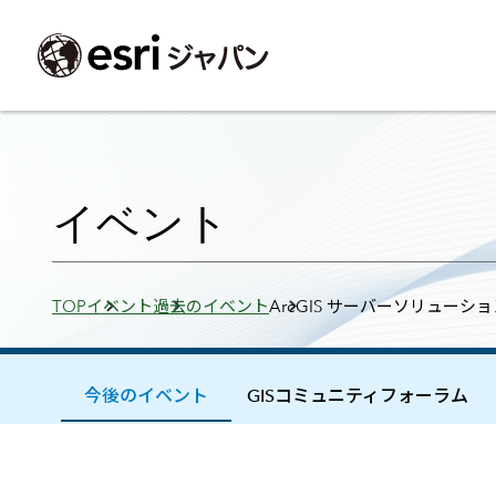
ArcGIS製品
中央省庁
サポート
事例一覧
イベント
会社情報
採用応募の方
自治体
よく見られて
イベント
ArcGISとは
中央省庁
サポートトップ
事例検索
今後のイベント
会社概要
新卒採用（国内・海外大学卒業）
政策支援
My Esri 利用
地理空間情報の統合管理プラットフォーム
防衛・安全保障
サポートからのお知らせ
新着事例
GISコミュニティフォーラム
事業所一覧
キャリア採用
情報公開
お問い合せ
Breadcrumbs
TOP
イベント
過去のイベント
ArcGIS サーバーソリューシ
ArcGIS Online
海洋
ヘルプ・マニュアル
注目事例
Esriユーザー会
コーポレートガバナンス
採用に関するよくある質問
農業
アカデミック
SaaS マッピング プラットフォーム
保健・医療・介護
よく見られているページ
コンプライアンス
森林
ArcGIS for Per
ArcGIS Pro
宇宙利用
リスクマネジメント
公共事業
Student Us
高機能デスクトップ GIS アプリケーション
eBookで見る
今後のイベント
GISコミュニティフォーラム
ArcGIS Enterprise
沿革
ArcGIS Devel
上水道・下水
GIS とマッピングの基盤システム
建設 土木
ArcGISの歴史
防災・公共安
ガイド
ArcGIS Developers
Esriについて
独自アプリの開発