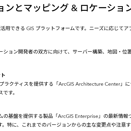
メールマガジン
ションとマッピング & ロケーション
製造業
大学
ソーシャルメディア
保険
小中
金融
的に活用できる GIS プラットフォームです。ニーズに応じ
不動産
。
リテール
カーボンニュートラル
ーション開発者の双方に向けて、サーバー構築、地図・位
ント
ティスを提供する「ArcGIS Architecture Cen
スです。
基盤を提供する製品「ArcGIS Enterprise」の最新情報
を中心にご紹介します。特に、これまでのバージョンからの主な変更点