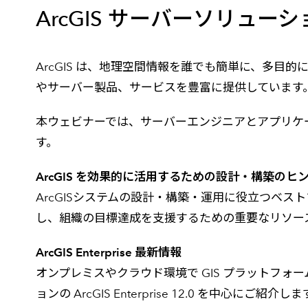
ArcGIS サーバーソリュー
建設・土木
防災
すべての製品を見る
警察
サービス
ArcGIS は、地理空間情報を誰でも簡単に、多目
やサーバー製品、サービスを豊富に提供しています
トレーニング サービス
コンサルティング サービス
本ウェビナーでは、サーバーエンジニアとアプリケ
Esri製品サポート サービス
す。
開発者サポート サービス
ArcGIS を効果的に活用するための設計・構築のヒ
ArcGISシステムの設計・構築・運用に役立つベストプラク
し、組織の目標達成を支援するための重要なリソー
ArcGIS Enterprise 最新情報
オンプレミスやクラウド環境で GIS プラットフォームの
ョンの ArcGIS Enterprise 12.0 