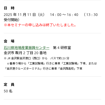
日 時
2025 年 11 月 11 日（火） 14 : 00 ～ 16 : 40 （ 13 : 30
受付開始）
※本セミナーの申し込みは終了いたしました。
会 場
石川県地場産業振興センター
第 4 研修室
金沢市 鞍月 2 丁目 20 番地
※ ​JR 金沢駅金沢港口（西口）から バスで約 20 分
6 番乗り場から「工業試験場」行きに乗車「工業試験場」下車、または
「金沢港クルーズターミナル」行きに乗車「金沢西高校」下車
定 員
50 名