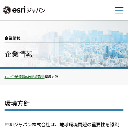
企業情報
企業情報
Breadcrumbs
TOP
企業情報
ISO認証取得
環境方針
環境方針
ESRIジャパン株式会社は、地球環境問題の重要性を認識