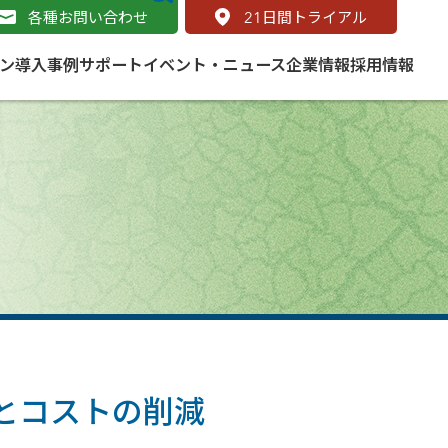
各種お問い合わせ
21
日間トライアル
ン
導入事例
サポート
イベント・ニュース
企業情報
採用情報
サービス
 をはじめよう
naged Cloud Service
道路
S（地理情報システム）とは
Enterprise のマネージドサービス
基礎解説
line
ートモビリティ
学ぼう ArcGIS
ッピング プラットフォーム
タルサイト
と学ぶ
み
ネスマップ用語集
・研究機関
とコストの削減