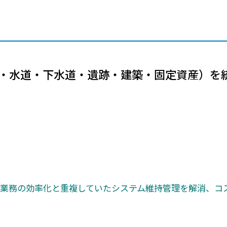
メールマガジン
製造業
大学
ソーシャルメディア
保険
小中
金融
不動産
リテール
道路・水道・下水道・遺跡・建築・固定資産）を統
カーボンニュートラル
、業務の効率化と重複していたシステム維持管理を解消、コ