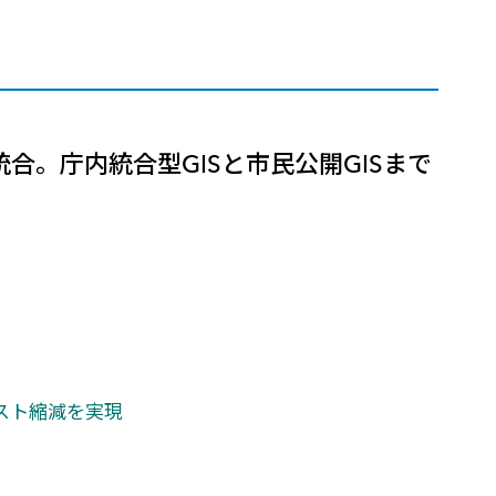
高
合。庁内統合型GISと市民公開GISまで
スト縮減を実現