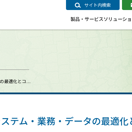
サイト内検索
製品・サービス
ソリューショ
いるページ
データ
社会インフラ
サポートポリシー
業種別事例
ニュース
ESRIジャパンの取り組み
企業情報をお求めの方
クラウド
交通
GIS
ガイド
ESRIジャパン データコンテンツ
電力
サポートポリシー概要
中央省庁・研究（事例）
すべてのニュース
環境への取り組み
会社説明会（Online）
ArcGIS Ma
高速
GI
ArcGISですぐに利用できるデータコンテンツ
ArcGIS 
ガス
標準サポート
自治体（事例）
お知らせ
高品質なサービスの提供
資料請求
鉄道
GIS
タの最適化とコ…
ArcGIS Online コンテンツ
ArcGIS On
パック利用ガイド
通信
開発者向けサポート
社会インフラ（事例）
プレスリリース
働きやすい労働環境の整備
キャリアメルマガ購読
スマ
自宅で
すぐに利用できる世界中のデータコンテンツ
SaaS マ
sonal Use /
動作環境ポリシー
交通（事例）
製品情報
地域社会への貢献
キャリアオンライン相談
ポー
GIS データストア
e 利用ガイド
製品ライフサイクル
建設・土木（事例）
サポートからのお知らせ
SDGsへの米国Esri社の取り組み
もっ
oper Bundle 利用
道
ArcMap のサポートについて
防災・公共安全（事例）
地図
SDGsへのESRIジャパンの取り組
ビジ
全
ビジネス
ArcGIS Engine のサポートについ
ビジネス（事例）
ArcConnect
教育
システム・業務・データの最適化
て
教育（事例）
ArcGIS ブログ