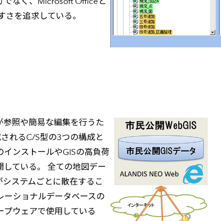
icrosoft Officeと
すさを追求している。
員が参照や簡易な編集を行うた
構成されるC/S型の3つの構成と
のインストールやGISの高負荷
開している。 全ての地図デー
データがシステムごとに散在するこ
レーショナルデータベースの
ープウェアで使用している