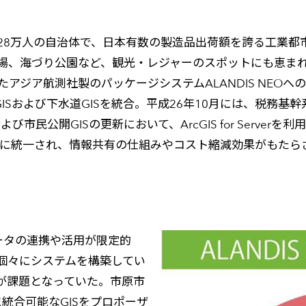
28万人の自治体で、日本有数の製造品出荷額を誇る工業都
、海づり公園など、観光・レジャーのスポットにも恵まれて
たアジア航測社製のパッケージシステムALANDIS NEOへ
GISおよび下水道GISを統合。平成26年10月には、税務基
民公開GISの更新において、ArcGIS for Serverを利用し
rcGISに統一され、情報共有の仕組みやコスト縮減効果がもた
ータの連携や活用が限定的
個々にシステムを構築してい
が課題となっていた。市原市
統合可能なGISをプロポーザ