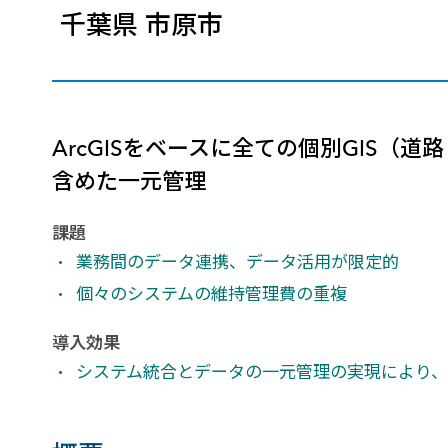
千葉県 市原市
建設・土木
防災
すべての製品を見る
警察
サービス
トレーニング サービス
ArcGISをベースに全ての個別GIS（
コンサルティング サービス
含めた一元管理
Esri製品サポート サービス
開発者サポート サービス
課題
業務間のデータ連携、データ活用が限定的
個々のシステムの維持管理費の重複
導入効果
システム統合とデータの一元管理の実現により