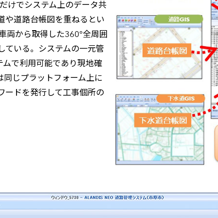
すだけでシステム上のデータ共
道や道路台帳図を重ねるとい
両から取得した360°全周囲
している。システムの一元管
テムで利用可能であり現地確
では同じプラットフォーム上に
ワードを発行して工事個所の