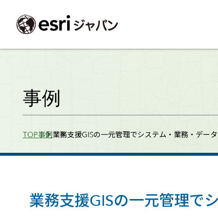
ArcGIS製品
中央省庁
サポート
事例一覧
イベント
会社情報
採用応募の方
自治体
よく見られて
事例
ArcGISとは
中央省庁
サポートトップ
事例検索
今後のイベント
会社概要
新卒採用（国内・海外大学卒業）
政策支援
My Esri 利用
地理空間情報の統合管理プラットフォーム
防衛・安全保障
サポートからのお知らせ
新着事例
GISコミュニティフォーラム
事業所一覧
キャリア採用
情報公開
お問い合せ
Breadcrumbs
TOP
事例
業務支援GISの一元管理でシステム・業務・デー
ArcGIS Online
海洋
ヘルプ・マニュアル
注目事例
Esriユーザー会
コーポレートガバナンス
採用に関するよくある質問
農業
アカデミック
SaaS マッピング プラットフォーム
保健・医療・介護
よく見られているページ
コンプライアンス
森林
ArcGIS for Per
ArcGIS Pro
宇宙利用
リスクマネジメント
公共事業
Student Us
高機能デスクトップ GIS アプリケーション
eBookで見る
ArcGIS Enterprise
沿革
ArcGIS Devel
上水道・下水
GIS とマッピングの基盤システム
建設 土木
ArcGISの歴史
防災・公共安
ガイド
業務支援GISの一元管理で
ArcGIS Developers
Esriについて
独自アプリの開発