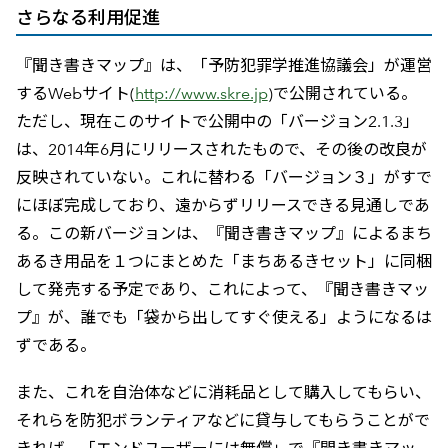
さらなる利用促進
『聞き書きマップ』は、「予防犯罪学推進協議会」が運営
するWebサイト(
http://www.skre.jp
)で公開されている。
ただし、現在このサイトで公開中の「バージョン2.1.3」
は、2014年6月にリリースされたもので、その後の改良が
反映されていない。これに替わる「バージョン３」がすで
にほぼ完成しており、遠からずリリースできる見通しであ
る。この新バージョンは、『聞き書きマップ』によるまち
あるき用品を１つにまとめた「まちあるきセット」に同梱
して発売する予定であり、これによって、『聞き書きマッ
プ』が、誰でも「袋から出してすぐ使える」ようになるは
ずである。
また、これを自治体などに消耗品として購入してもらい、
それらを防犯ボランティアなどに貸与してもらうことがで