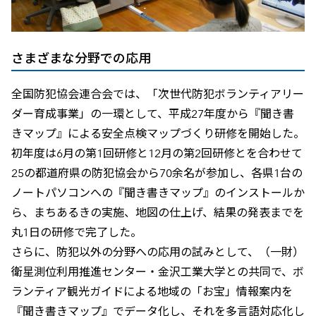
さまざまな分野での応用
全国防犯協会連合会では、「次世代防犯ボランティアリー
ダー育成事業」の一環として、平成27年度から『聞き書
きマップ』による安全点検マップづくり研修を開始した。
初年度は6月の第1回研修と12月の第2回研修とを合わせて
25の都道府県の防犯協会から70余名が参加し、各県1台の
ノートパソコンへの『聞き書きマップ』のインストールか
ら、まちあるきの実施、地図の仕上げ、結果の発表までを
丸1日の研修で完了した。
さらに、防犯以外の分野への応用の試みとして、（一財）
衛星測位利用推進センター・金沢工業大学との共同で、ボ
ランティア観光ガイドによる地域の「お宝」情報案内を
『聞き書きマップ』でデータ化し、それを多言語対応化し