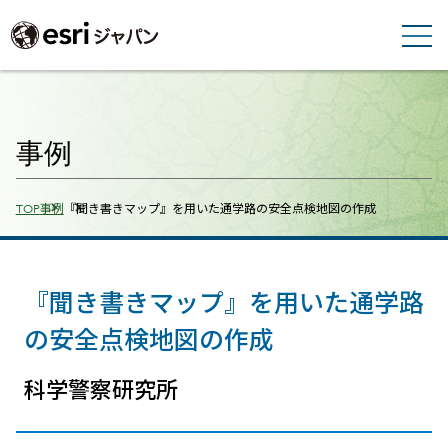
事例
Breadcrumbs
TOP
事例
『聞き書きマップ』を用いた通学路の安全点検地図の作成
『聞き書きマップ』を用いた通学路
の安全点検地図の作成
科学警察研究所