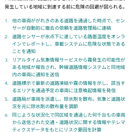
発生している地域に到達する前に危険の回避が図られる。
他の車両ががれきのある道路を通過した時点で、セン
サーが自動的に撤去の依頼を道路管理局に連絡
道路センサーが氷点下に達している路面温度をオンラ
インでレポートし、車載システムに危険な状態である
ことを通知
リアルタイム気象情報サービスから霧発生の可能性が
ある地域が報告され、幹線道路情報システムと同地域
内の車両に通知を送信
道路標示で最新の道路凍結や霧の情報を示し、該当す
るエリアを通過予定の車両に注意喚起情報を発信
道路局が車両を派遣し、除氷剤を散布。気象と道路状
況を元に除氷剤の散布量を調節
同じような状況化で同区域を通過した何千台もの車両
から送信された交通・道路状況に関する情報やテレマ
ティクスデータをもとにリスク要因を計算