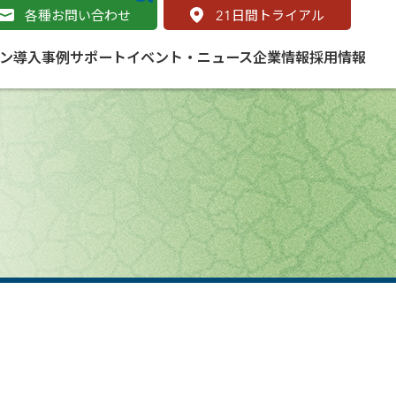
各種お問い合わせ
21
日間トライアル
ン
導入事例
サポート
イベント・ニュース
企業情報
採用情報
サービス
 をはじめよう
naged Cloud Service
道路
S（地理情報システム）とは
Enterprise のマネージドサービス
基礎解説
line
ートモビリティ
学ぼう ArcGIS
ッピング プラットフォーム
タルサイト
と学ぶ
み
ネスマップ用語集
・研究機関