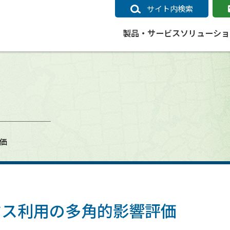
サイト内検索
製品・サービス
ソリューショ
いるページ
データ
社会インフラ
サポートポリシー
業種別事例
ニュース
ESRIジャパンの取り組み
企業情報をお求めの方
クラウド
交通
GIS
ガイド
ESRIジャパン データコンテンツ
電力
サポートポリシー概要
中央省庁・研究（事例）
すべてのニュース
環境への取り組み
会社説明会（Online）
ArcGIS Ma
高速
GI
ArcGISですぐに利用できるデータコンテンツ
ArcGIS 
ガス
標準サポート
自治体（事例）
お知らせ
高品質なサービスの提供
資料請求
鉄道
GIS
価
ArcGIS Online コンテンツ
ArcGIS On
パック利用ガイド
通信
開発者向けサポート
社会インフラ（事例）
プレスリリース
働きやすい労働環境の整備
キャリアメルマガ購読
スマ
自宅で
すぐに利用できる世界中のデータコンテンツ
SaaS マ
sonal Use /
動作環境ポリシー
交通（事例）
製品情報
地域社会への貢献
キャリアオンライン相談
ポー
GIS データストア
e 利用ガイド
製品ライフサイクル
建設・土木（事例）
サポートからのお知らせ
SDGsへの米国Esri社の取り組み
もっ
oper Bundle 利用
道
ArcMap のサポートについて
防災・公共安全（事例）
地図
SDGsへのESRIジャパンの取り組
ビジ
全
ビジネス
ArcGIS Engine のサポートについ
ビジネス（事例）
ArcConnect
教育
マス利用の多角的影響評価
て
教育（事例）
ArcGIS ブログ