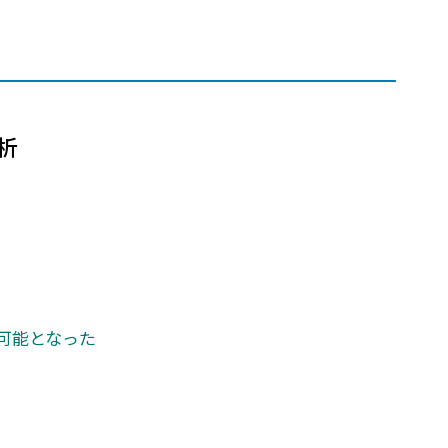
高
析
可能となった