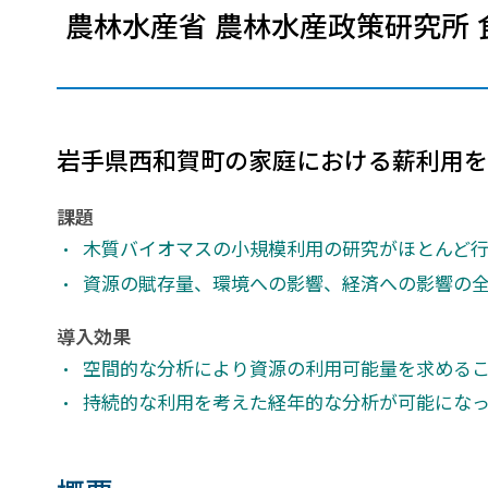
農林水産省 農林水産政策研究所
建設・土木
防災
すべての製品を見る
警察
サービス
トレーニング サービス
岩手県西和賀町の家庭における薪利用を
コンサルティング サービス
Esri製品サポート サービス
課題
開発者サポート サービス
木質バイオマスの小規模利用の研究がほとんど行
資源の賦存量、環境への影響、経済への影響の
導入効果
空間的な分析により資源の利用可能量を求める
持続的な利用を考えた経年的な分析が可能にな