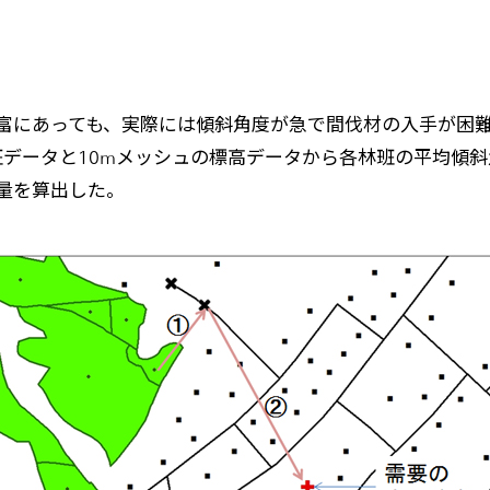
あっても、実際には傾斜角度が急で間伐材の入手が困難という箇
、林班データと10mメッシュの標高データから各林班の平均
量を算出した。