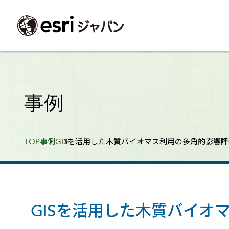
ArcGIS製品
中央省庁
サポート
事例一覧
イベント
会社情報
採用応募の方
自治体
よく見られて
事例
ArcGISとは
中央省庁
サポートトップ
事例検索
今後のイベント
会社概要
新卒採用（国内・海外大学卒業）
政策支援
My Esri 利用
地理空間情報の統合管理プラットフォーム
防衛・安全保障
サポートからのお知らせ
新着事例
GISコミュニティフォーラム
事業所一覧
キャリア採用
情報公開
お問い合せ
Breadcrumbs
TOP
事例
GISを活用した木質バイオマス利用の多角的影響評
ArcGIS Online
海洋
ヘルプ・マニュアル
注目事例
Esriユーザー会
コーポレートガバナンス
採用に関するよくある質問
農業
アカデミック
SaaS マッピング プラットフォーム
保健・医療・介護
よく見られているページ
コンプライアンス
森林
ArcGIS for Per
ArcGIS Pro
宇宙利用
リスクマネジメント
公共事業
Student Us
高機能デスクトップ GIS アプリケーション
eBookで見る
ArcGIS Enterprise
沿革
ArcGIS Devel
上水道・下水
GIS とマッピングの基盤システム
建設 土木
ArcGISの歴史
防災・公共安
ガイド
GISを活用した木質バイオ
ArcGIS Developers
Esriについて
独自アプリの開発