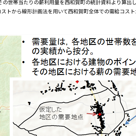
その世帯当たりの薪利用量を西和賀町の統計資料より算出
給コストから線形計画法を用いて西和賀町全体での需給コス