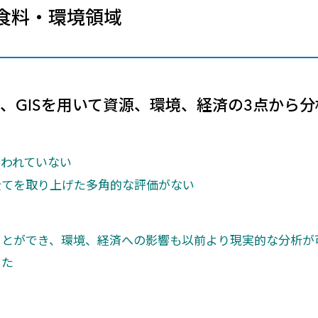
メールマガジン
 食料・環境領域
製造業
大学
ソーシャルメディア
保険
小中
金融
不動産
リテール
、GISを用いて資源、環境、経済の3点から分
カーボンニュートラル
われていない
全てを取り上げた多角的な評価がない
ことができ、環境、経済への影響も以前より現実的な分析が
った