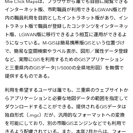
Mie Click Mapsは、ブラウザから誰でも自由に閲覧できる
インターネット版、市町職員が利用できるLGWAN版と庁
内の職員利用を目的としたイントラネット版があり、イン
トラネット版で職員が登録したコンテンツをインターネッ
ト版、LGWAN版に移行できるよう相互に運用ができるよ
うになっている。M-GISは簡易携帯版GISという位置づけ
で、簡易な空間検索やラベル表示、図形／属性データ登録
など、実際にGISを利用するためのGISアプリケーション
と三重県内のGISデータ(1/5000の全県地形図）を無償で
提供するものである。
利用を希望するユーザは誰でも、三重県のウェブサイトか
らアプリケーションと必要な地図データの範囲を指定して
ダウンロードすることができる。提供されるGISデータは
独自形式（.mgc）だが、汎用的なフォーマットへの変換
を可能にしており、別の市販GISエンジンなどでも利用で
きるよう配慮されている。また、本年7月からは、フォー