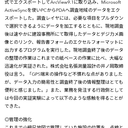
式でエクスポー卜してArcView9.1に取り込み、Microsoft
ActiveSyncを使いPCからPDAへ調査地域のデータをエク
スポー卜した。調査レイヤには、必要な項目をプルダウン
で選択できるようにデータを加工するとともに、現地調査
後は速やかに建設事務所にて取得したデータとデジ力メ画
像とのリンク、報告書フォームのエクセルフォーマットに
出力するプログラムを実行した。現地調査終了後のデータ
の整理の作業はこれまでの紙ベースの作業に比べ、大幅な
迅速化が実証された。株式会社名張測量設計の井ノ岡取締
役は言う。「GPS端末の操作など不慣れな点がありました
が、データ入力の簡易性と調査終了後の情報整理はとても
便利と感じました。」また、業務を発注する行政側として
は今回の実証実験によって以下のような感触を得ることが
できた。
◎管理の強化
これまで小縮尺地図で管理していた施設の位置を、点検と