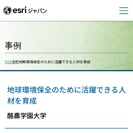
事例
Breadcrumbs
TOP
事例
地球環境保全のために活躍できる人材を育成
地球環境保全のために活躍できる人
材を育成
酪農学園大学