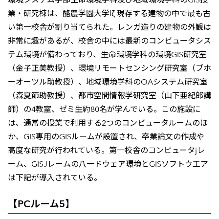
業・研究棟は、酪農学園大学lζ 現存する建物の中で最も古
い第一校舎が割り当てられた。レンガ造りの建物の外観は
非常に趣があるが、校舎の中には最新のコンビュータシス
テム環境が備わっており、生命環境学科の環境GIS研究室
（金子正美教授）、環境リモートセンシング研究室（ブホ
ーオーツル助教授）、地域環境学科のOAシステム研究室
（森夏節助教授）、都市空間情報学研究室（山下亜紀郎講
師）の4教室、ゼミ生約80名が学んでいる。この施設に
は、通常の授業で利用する2つのコンビュータルームのほ
か、GIS専用のGISルームが設置され、卒業論文の作成や
高度な研究が行われている。第一校舎のコンピュータjレ
ーム、GISJレームの八一ドウェア環境とGISソフトウ工ア
は下記が導入されている。
【PCルーム5
】