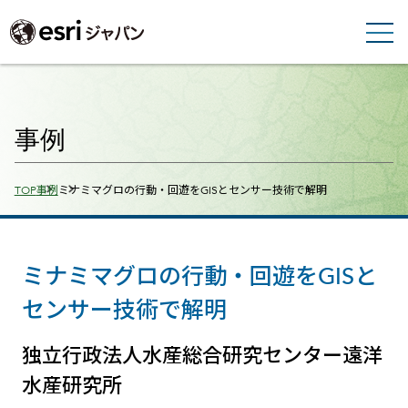
事例
Breadcrumbs
TOP
事例
ミナミマグロの行動・回遊をGISとセンサー技術で解明
ミナミマグロの行動・回遊をGISと
センサー技術で解明
独立行政法人水産総合研究センター遠洋
水産研究所