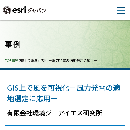
事例
Breadcrumbs
TOP
事例
GIS上で風を可視化－風力発電の適地選定に応用－
GIS上で風を可視化－風力発電の適
地選定に応用－
有限会社環境ジーアイエス研究所