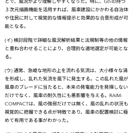
とで、風況がより理解しやすくなった。特に、GISの持つ
３次元描画機能を活用すれば、風車建設にかかわる自治体
や住民に対して視覚的な情報提示と効果的な合意形成が可
能となる。
(イ) 検討段階で詳細な風況解析結果と法規制等の他の情報
と重ね合わせることにより、合理的な適地選定が可能とな
る。
(ウ) 通常、急峻な地形の上を流れる気流は、大小様々な渦
を形成し、乱れた気流を風下に発生する。この乱れた風が
風車のブレードに当たると、本来の発電能力を発揮しない
だけでなく、風車の耐久性にも悪影響を与える。RAIM-
COMPACTは、風の強弱だけでは無く、風の乱れの状況も
視覚的に把握できる点が特徴であり、風車の配置検討に極
めて有用である事がわかった。