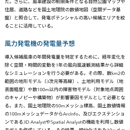
た。さらに、風車建設の制限条件となる自然公園マップや
住居、道路などを国土地理院の数値地図（空間データ基
盤）と照合して、発電ポテンシャルの高い候補エリアを絞
ることに活用している。
風力発電機の発電量予想
導入候補風車の年間発電量を特定するために、経年変化を
除く空間・時間的変動を1年の風向風速観測結果から詳細
なシミュレーションを行う必要がある。その際、数km2の
範囲の地形モデル（3次元等高線）、土地利用モデル（地
表面粗度）や数100m以内の障害物モデル（対象地点周囲
のキャノピーや構築物）が影響要因モデルとして必要とな
る。また、国土地理院の50mメッシュ標高、国土数値情報
の100mメッシュデータからArcInfo、及びエクステンショ
ンである3D AnalystやSpatial Analystの機能を利用し数値