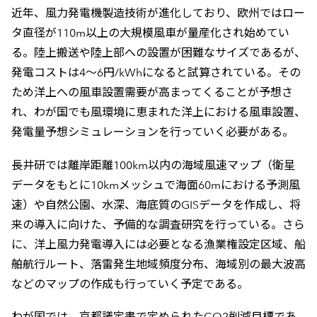
近年、風力発電機製造技術が進化しており、欧州ではロー
タ直径が110m以上の大規模風車が量産化され始めてい
る。陸上搬送や陸上部への設置が困難なサイズであるが、
発電コストは4～6円/kWhになると試算されている。その
ため洋上への風車設置需要が高まってくることが予想さ
れ、わが国でも風環境に恵まれた洋上における風車設置、
発電量予想シミュレーションを行っていく必要がある。
長井研では離岸距離100km以内の海域風速マップ（衛星
データをもとに10kmメッシュで海面60mにおける予測風
速）や自然公園、水深、海底質のGISデータを作成し、将
来の導入に向けた、予備的な調査研究を行っている。さら
に、洋上風力発電導入には必要となる漁業権設定区域、船
舶航行ルート、落雷発生地域頻度分布、海域別の最大波高
などのマップの作成も行っていく予定である。
わが国では、京都議定書で定められたCO2削減目標であ