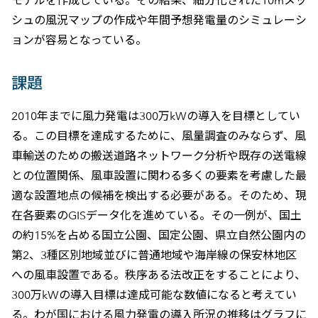
モデルを作成している。その結果、細分化された10mメッ
シュの風況マップの作成や年間予想発電量のシミュレーシ
ョンが容易となっている。
課題
2010年までに風力発電は300万kWの導入を目標としてい
る。この目標を達成するために、風量調査のみならず、風
車輸送のための搬送道路ネットワーク分析や既存の送電線
との位置関係、風車設置に関わる多くの要素を考慮した最
適な設置地点の候補を検出する必要がある。そのため、現
在各要素のGISデータ化を進めている。その一例が、国土
の約15%を占める国立公園、国定公園、県立自然公園内の
第2、3種区別地域並びに普通地域や海岸線の保安林地区
への風車設置である。秩序ある法改正をすることにより、
300万kWの導入目標は達成可能な数値になると考えてい
る。わが国における風力発電の導入所況の推移はグラフに