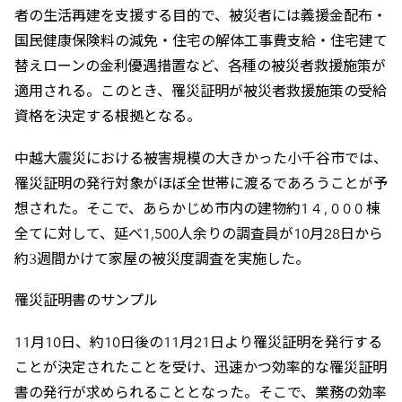
者の生活再建を支援する目的で、被災者には義援金配布・
国民健康保険料の減免・住宅の解体工事費支給・住宅建て
替えローンの金利優遇措置など、各種の被災者救援施策が
適用される。このとき、罹災証明が被災者救援施策の受給
資格を決定する根拠となる。
中越大震災における被害規模の大きかった小千谷市では、
罹災証明の発行対象がほぼ全世帯に渡るであろうことが予
想された。そこで、あらかじめ市内の建物約1 4 , 0 0 0 棟
全てに対して、延べ1,500人余りの調査員が10月28日から
約3週間かけて家屋の被災度調査を実施した。
罹災証明書のサンプル
11月10日、約10日後の11月21日より罹災証明を発行する
ことが決定されたことを受け、迅速かつ効率的な罹災証明
書の発行が求められることとなった。そこで、業務の効率