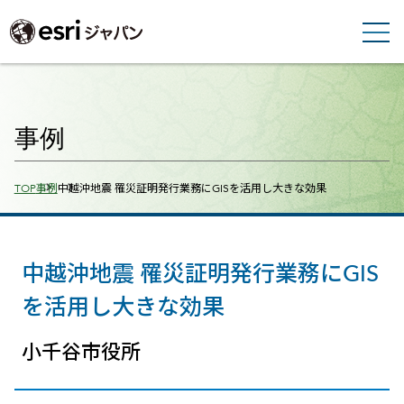
事例
Breadcrumbs
TOP
事例
中越沖地震 罹災証明発行業務にGISを活用し大きな効果
中越沖地震 罹災証明発行業務にGIS
を活用し大きな効果
小千谷市役所