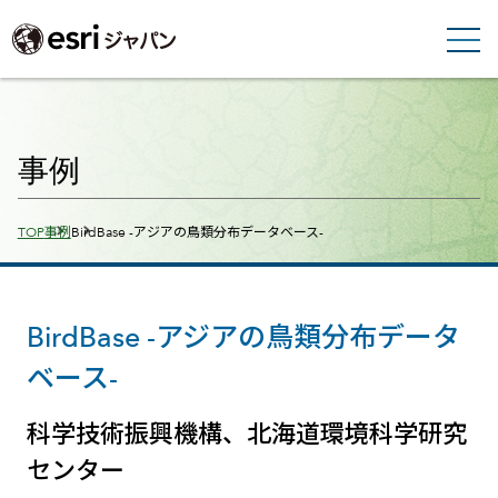
事例
Breadcrumbs
TOP
事例
BirdBase -アジアの鳥類分布データベース-
BirdBase -アジアの鳥類分布データ
ベース-
科学技術振興機構、北海道環境科学研究
センター