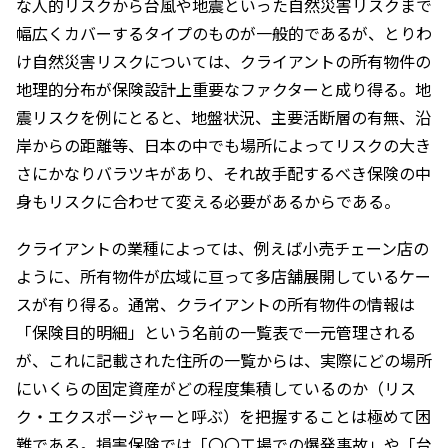
な人的リスクから台風や地震といった自然災害リスクまで
幅広くカバーするタイプのものが一般的であるが、とりわ
け自然災害リスクについては、クライアントの所有物件の
地理的分布が保険設計上重要なファクターと成り得る。地
震リスクを例にとると、地盤状況、主要活断層の有無、沿
岸からの距離等、日本の中でも場所によってリスクの大き
さにかなりバラツキがあり、それ故手配するべき保険の中
身もリスクに合わせて変える必要があるからである。
クライアントの業種によっては、例えば小売チェーン店の
ように、所有物件が広域に亘って多店舗展開しているケー
スが有り得る。通常、クライアントの所有物件の情報は
「保険目的明細」という名前の一覧表で一元管理される
が、これに記載された住所の一覧からは、実際にどの場所
にいくらの固定資産がどの程度集積しているのか（リス
ク・エクスポージャーと呼ぶ）を把握することは極めて困
難である。損害保険では「〇〇工場での爆発事故」や「台