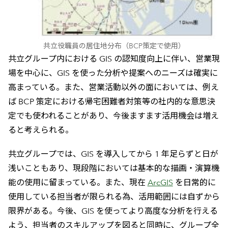
共立役職員の居住地分布（BCP策定で使用）
共立グループ内における GIS の認知度向上に伴い、営業現
場を中心に、GIS を使った分析や提案へのニーズは確実に
高まっている。また、営業活動以外の面においては、例え
ば BCP 策定における帰宅困難者対策等の社内的な意思決
定でも使われることがあり、今後ますます活用機会は増え
ると考えられる。
共立グループでは、GIS を導入してから 1 年足らずと日が
浅いこともあり、現段階においては基本的な描画・演算機
能の使用に留まっている。また、現在
ArcGIS
を日常的に
使用している担当者が限られる為、活用範囲には自ずから
限界がある。今後、GIS を使ってより高度な分析を行える
よう、担当者のスキルアップを図ると同時に、グループ全