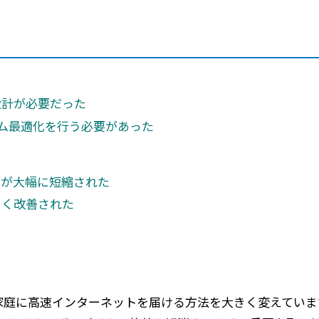
メールマガジン
製造業
大学
ソーシャルメディア
保険
小中
金融
不動産
リテール
設計が必要だった
カーボンニュートラル
ム最適化を行う必要があった
間が大幅に短縮された
きく改善された
ド全土の家庭に高速インターネットを届ける方法を大きく変えて