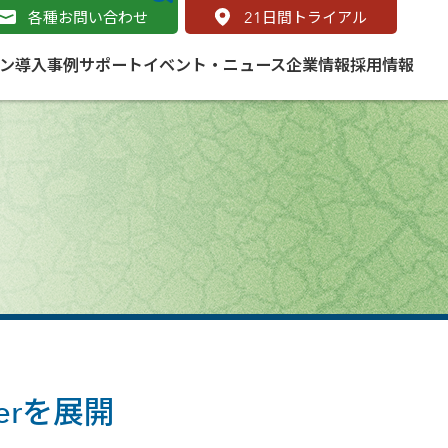
各種お問い合わせ
21
日間トライアル
ン
導入事例
サポート
イベント・ニュース
企業情報
採用情報
サービス
 をはじめよう
naged Cloud Service
道路
S（地理情報システム）とは
Enterprise のマネージドサービス
基礎解説
line
ートモビリティ
学ぼう ArcGIS
ッピング プラットフォーム
タルサイト
と学ぶ
み
ネスマップ用語集
・研究機関
erを展開