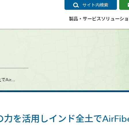
サイト内検索
製品・サービス
ソリューショ
いるページ
データ
社会インフラ
サポートポリシー
業種別事例
ニュース
ESRIジャパンの取り組み
企業情報をお求めの方
クラウド
交通
GIS
ガイド
ESRIジャパン データコンテンツ
電力
サポートポリシー概要
中央省庁・研究（事例）
すべてのニュース
環境への取り組み
会社説明会（Online）
ArcGIS Ma
高速
GI
ArcGISですぐに利用できるデータコンテンツ
ArcGIS 
ガス
標準サポート
自治体（事例）
お知らせ
高品質なサービスの提供
資料請求
鉄道
GIS
でAir…
ArcGIS Online コンテンツ
ArcGIS On
パック利用ガイド
通信
開発者向けサポート
社会インフラ（事例）
プレスリリース
働きやすい労働環境の整備
キャリアメルマガ購読
スマ
自宅で
すぐに利用できる世界中のデータコンテンツ
SaaS マ
sonal Use /
動作環境ポリシー
交通（事例）
製品情報
地域社会への貢献
キャリアオンライン相談
ポー
GIS データストア
e 利用ガイド
製品ライフサイクル
建設・土木（事例）
サポートからのお知らせ
SDGsへの米国Esri社の取り組み
もっ
oper Bundle 利用
道
ArcMap のサポートについて
防災・公共安全（事例）
地図
SDGsへのESRIジャパンの取り組
ビジ
全
ビジネス
ArcGIS Engine のサポートについ
ビジネス（事例）
ArcConnect
教育
の力を活用しインド全土でAirFib
て
教育（事例）
ArcGIS ブログ