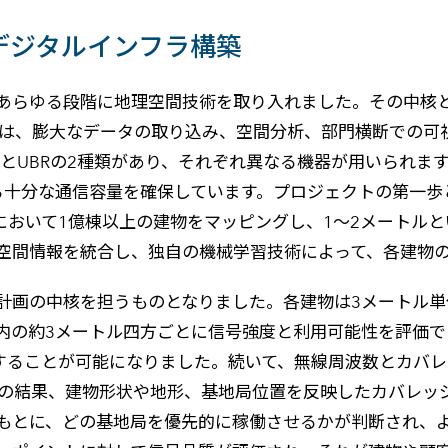
デジタルインフラ構築
展開のあらゆる段階に地理空間技術を取り入れました。その中核とな
cGISは、膨大なデータの取り込み、空間分析、部門横断での
とUBRの2種類があり、それぞれ異なる機器が用いられま
を提供しながら十分な通信容量を確保しています。プロジェクトの第
において1億棟以上の建物をマッピングし、1〜2メートル
空間情報を統合し、独自の機械学習技術によって、各建物
計画の中核を担うものとなりました。各建物は3メートル
内の約3メートル四方ごとに信号強度と利用可能性を評価で
を把握することが可能になりました。続いて、無線周波数とカ
その結果、建物形状や地形、基地局位置を反映したカバレッ
もとに、どの基地局を優先的に稼働させるかが判断され、