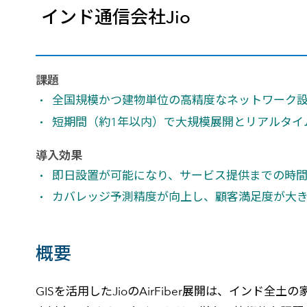
インド通信会社Jio
建設・土木
防災
すべての製品を見る
警察
サービス
課題
トレーニング サービス
全国規模かつ建物単位の高精度なネットワーク
コンサルティング サービス
短期間（約1年以内）で大規模展開とリアルタイ
Esri製品サポート サービス
開発者サポート サービス
導入効果
即日設置が可能になり、サービス提供までの時
カバレッジ予測精度が向上し、顧客満足度が大
概要
GISを活用したJioのAirFiber展開は、イン