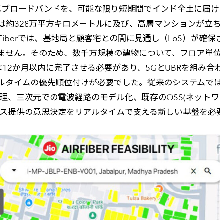
高速ブロードバンドを、可能な限り短期間でインド全土に届
は約328万平方キロメートルに及び、高層マンションが立
rFiberでは、基地局と顧客宅との間に見通し（LoS）が
ません。そのため、数千万規模の建物について、フロア単
導入は12か月以内に完了させる必要があり、5GとUBRを組
ルタイムの優先順位付けが必要でした。従来のシステムで
理、三次元での電波経路のモデル化、既存のOSS(ネットワーク
ビス提供の意思決定をリアルタイムで支える新しい基盤を必