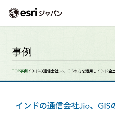
ArcGIS製品
中央省庁
サポート
事例一覧
イベント
会社情報
採用応募の方
自治体
よく見られて
事例
ArcGISとは
中央省庁
サポートトップ
事例検索
今後のイベント
会社概要
新卒採用（国内・海外大学卒業）
政策支援
My Esri 利用
地理空間情報の統合管理プラットフォーム
防衛・安全保障
サポートからのお知らせ
新着事例
GISコミュニティフォーラム
事業所一覧
キャリア採用
情報公開
お問い合せ
Breadcrumbs
TOP
事例
インドの通信会社Jio、GISの力を活用しインド全土
ArcGIS Online
海洋
ヘルプ・マニュアル
注目事例
Esriユーザー会
コーポレートガバナンス
採用に関するよくある質問
農業
アカデミック
SaaS マッピング プラットフォーム
保健・医療・介護
よく見られているページ
コンプライアンス
森林
ArcGIS for Per
ArcGIS Pro
宇宙利用
リスクマネジメント
公共事業
Student Us
高機能デスクトップ GIS アプリケーション
eBookで見る
ArcGIS Enterprise
沿革
ArcGIS Devel
上水道・下水
GIS とマッピングの基盤システム
建設 土木
ArcGISの歴史
防災・公共安
ガイド
インドの通信会社Jio、GIS
ArcGIS Developers
Esriについて
独自アプリの開発