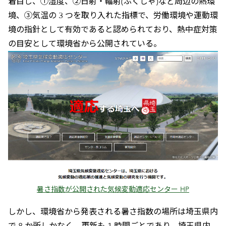
着目し、①湿度、②日射・輻射(ふくしゃ)など周辺の熱環
境、③気温の 3 つを取り入れた指標で、労働環境や運動環
境の指針として有効であると認められており、熱中症対策
の目安として環境省から公開されている。
暑さ指数が公開された気候変動適応センター HP
しかし、環境省から発表される暑さ指数の場所は埼玉県内
で 8 か所しかなく、更新も 1 時間ごとであり、埼玉県内