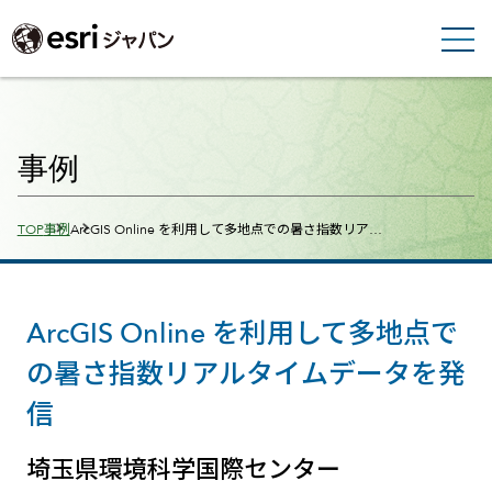
事例
Breadcrumbs
TOP
事例
ArcGIS Online を利用して多地点での暑さ指数リア…
ArcGIS Online を利用して多地点で
の暑さ指数リアルタイムデータを発
信
埼玉県環境科学国際センター