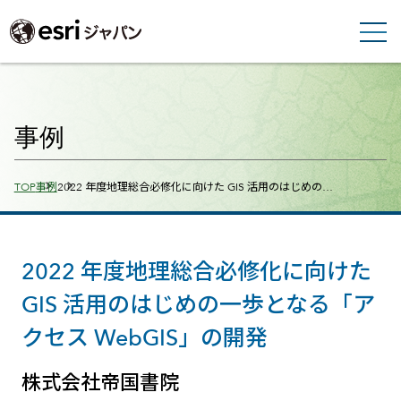
事例
Breadcrumbs
TOP
事例
2022 年度地理総合必修化に向けた GIS 活用のはじめの…
2022 年度地理総合必修化に向けた
GIS 活用のはじめの一歩となる「ア
クセス WebGIS」の開発
株式会社帝国書院