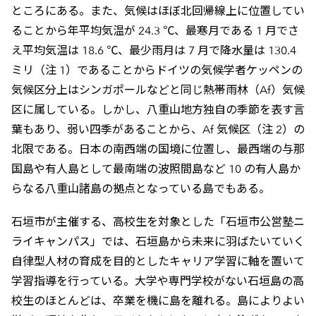
ところにある。また、気候はほぼ北回帰線上に位置してい
ることから年平均気温が 24.3 ℃、最寒月である 1 月でさ
え平均気温は 18.6 ℃、最少雨月は 7 月で降水量は 130.4
ミリ（注 1）であることからドイツの気候学者ケッペンの
気候区分上はシンガポールなどと同じ熱帯雨林（Af）気候
区に属している。しかし、八重山地方独自の季節を表す言
葉もあり、弱い四季があることから、Af 気候区（注 2）の
北限である。日本の南西端の国境に位置し、最西端の与那
国島や有人島として最南端の波照間島など 10 の有人島か
らなる八重山諸島の拠点となっている島でもある。
石垣市が主催する、高校生を対象とした「石垣市公営塾ニ
ライキャンパス」では、石垣島から未来に羽ばたいていく
自律型人材の育成を目的としたキャリア学習に軸を置いて
学習指導を行っている。大学や専門学校がない石垣島の高
校生のほとんどは、卒業を機に島を離れる。島によりよい