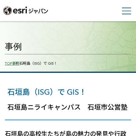
事例
Breadcrumbs
TOP
事例
石垣島（ISG）で GIS！
石垣島（ISG）で GIS！
石垣島ニライキャンパス 石垣市公営塾
石垣島の高校生たちが島の魅力の発見や行政