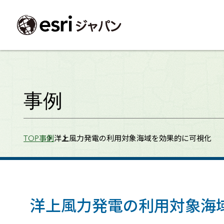
ArcGIS製品
中央省庁
サポート
事例一覧
イベント
会社情報
採用応募の方
自治体
よく見られて
事例
ArcGISとは
中央省庁
サポートトップ
事例検索
今後のイベント
会社概要
新卒採用（国内・海外大学卒業）
政策支援
My Esri 利用
地理空間情報の統合管理プラットフォーム
防衛・安全保障
サポートからのお知らせ
新着事例
GISコミュニティフォーラム
事業所一覧
キャリア採用
情報公開
お問い合せ
Breadcrumbs
TOP
事例
洋上風力発電の利用対象海域を効果的に可視化
ArcGIS Online
海洋
ヘルプ・マニュアル
注目事例
Esriユーザー会
コーポレートガバナンス
採用に関するよくある質問
農業
アカデミック
SaaS マッピング プラットフォーム
保健・医療・介護
よく見られているページ
コンプライアンス
森林
ArcGIS for Per
ArcGIS Pro
宇宙利用
リスクマネジメント
公共事業
Student Us
高機能デスクトップ GIS アプリケーション
eBookで見る
ArcGIS Enterprise
沿革
ArcGIS Devel
上水道・下水
GIS とマッピングの基盤システム
建設 土木
ArcGISの歴史
防災・公共安
ガイド
洋上風力発電の利用対象海
ArcGIS Developers
Esriについて
独自アプリの開発