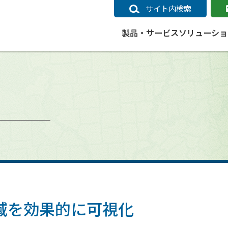
サイト内検索
製品・サービス
ソリューショ
いるページ
データ
社会インフラ
サポートポリシー
業種別事例
ニュース
ESRIジャパンの取り組み
企業情報をお求めの方
クラウド
交通
GIS
ガイド
ESRIジャパン データコンテンツ
電力
サポートポリシー概要
中央省庁・研究（事例）
すべてのニュース
環境への取り組み
会社説明会（Online）
ArcGIS Ma
高速
GI
ArcGISですぐに利用できるデータコンテンツ
ArcGIS 
ガス
標準サポート
自治体（事例）
お知らせ
高品質なサービスの提供
資料請求
鉄道
GIS
ArcGIS Online コンテンツ
ArcGIS On
パック利用ガイド
通信
開発者向けサポート
社会インフラ（事例）
プレスリリース
働きやすい労働環境の整備
キャリアメルマガ購読
スマ
自宅で
すぐに利用できる世界中のデータコンテンツ
SaaS マ
sonal Use /
動作環境ポリシー
交通（事例）
製品情報
地域社会への貢献
キャリアオンライン相談
ポー
GIS データストア
e 利用ガイド
製品ライフサイクル
建設・土木（事例）
サポートからのお知らせ
SDGsへの米国Esri社の取り組み
もっ
oper Bundle 利用
道
ArcMap のサポートについて
防災・公共安全（事例）
地図
SDGsへのESRIジャパンの取り組
ビジ
全
ビジネス
ArcGIS Engine のサポートについ
ビジネス（事例）
ArcConnect
教育
域を効果的に可視化
て
教育（事例）
ArcGIS ブログ