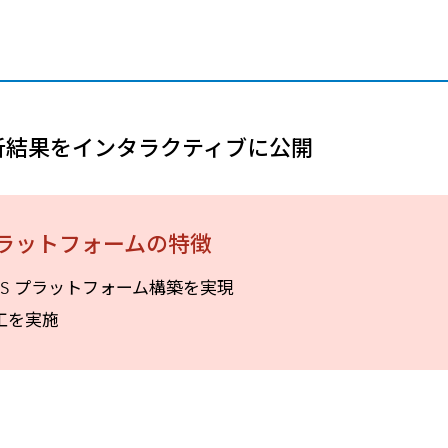
メールマガジン
製造業
大学
ソーシャルメディア
保険
小中
金融
不動産
リテール
解析結果をインタラクティブに公開
カーボンニュートラル
S プラットフォームの特徴
IS プラットフォーム構築を実現
工を実施