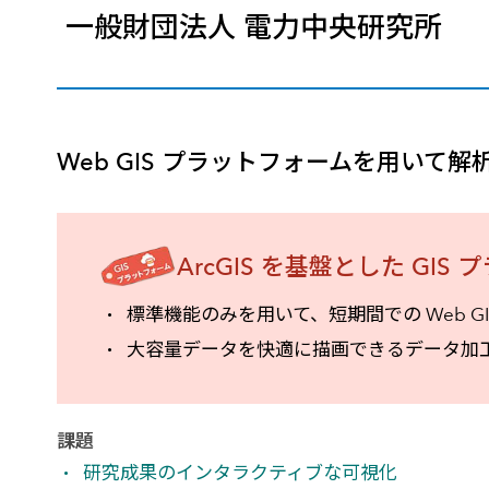
一般財団法人 電力中央研究所
建設・土木
防災
すべての製品を見る
警察
サービス
トレーニング サービス
Web GIS プラットフォームを用いて
コンサルティング サービス
Esri製品サポート サービス
開発者サポート サービス
ArcGIS を基盤とした GI
標準機能のみを用いて、短期間での Web G
大容量データを快適に描画できるデータ加
課題
研究成果のインタラクティブな可視化