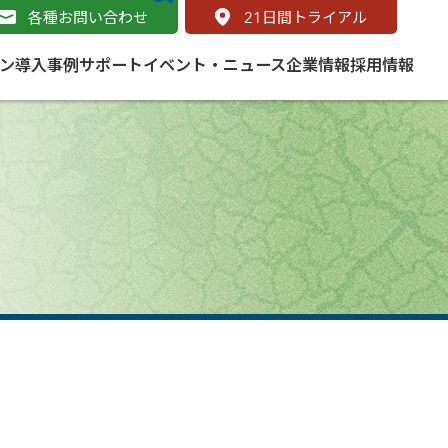
各種お問い合わせ
21
日間トライアル
ン
導入事例
サポート
イベント・ニュース
企業情報
採用情報
サービス
 をはじめよう
naged Cloud Service
道路
S（地理情報システム）とは
Enterprise のマネージドサービス
基礎解説
line
ートモビリティ
学ぼう ArcGIS
ッピング プラットフォーム
タルサイト
と学ぶ
み
ネスマップ用語集
・研究機関