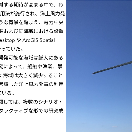
対する期待が高まる中で、わ
海域利用法が施行され、洋上風力発
うな背景を踏まえ、電力中央
握および同海域における設置
や ArcGIS Spatial
行っていた。
開発可能な海域は膨大にある
究によって、船舶や漁業、景
た海域は大きく減少すること
考慮した洋上風力発電の利用
ている。
関しては、複数のシナリオ・
タラクティブな形での研究成