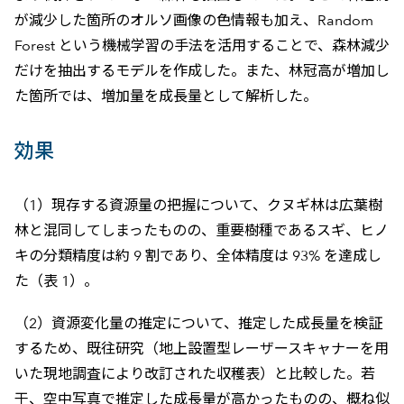
が減少した箇所のオルソ画像の色情報も加え、Random
Forest という機械学習の手法を活用することで、森林減少
だけを抽出するモデルを作成した。また、林冠高が増加し
た箇所では、増加量を成長量として解析した。
効果
（1）現存する資源量の把握について、クヌギ林は広葉樹
林と混同してしまったものの、重要樹種であるスギ、ヒノ
キの分類精度は約 9 割であり、全体精度は 93% を達成し
た（表 1）。
（2）資源変化量の推定について、推定した成長量を検証
するため、既往研究（地上設置型レーザースキャナーを用
いた現地調査により改訂された収穫表）と比較した。若
干、空中写真で推定した成長量が高かったものの、概ね似