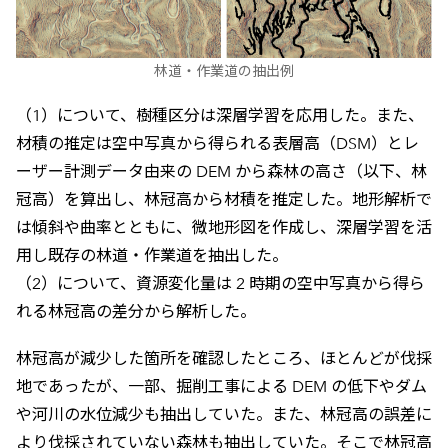
林道・作業道の抽出例
（1）について、樹種区分は深層学習を応用した。また、
材積の推定は空中写真から得られる表層高（DSM）とレ
ーザー計測データ由来の DEM から森林の高さ（以下、林
冠高）を算出し、林冠高から材積を推定した。地形解析で
は傾斜や曲率とともに、微地形図を作成し、深層学習を活
用し既存の林道・作業道を抽出した。
（2）について、資源変化量は 2 時期の空中写真から得ら
れる林冠高の差分から解析した。
林冠高が減少した箇所を確認したところ、ほとんどが伐採
地であったが、一部、掘削工事による DEM の低下やダム
や河川の水位減少も抽出していた。また、林冠高の誤差に
より伐採されていない森林も抽出していた。そこで林冠高