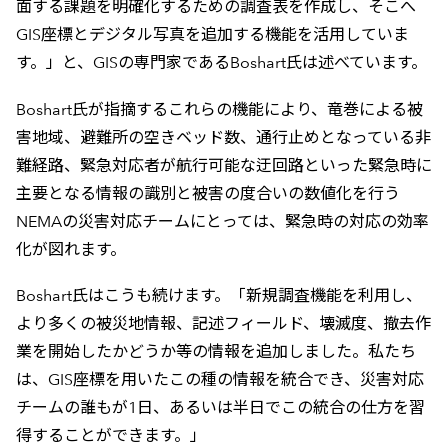
面する課題を明確化するための調査表を作成し、そこへ
GIS座標とデジタル写真を追加する機能を活用していま
す。」と、GISの専門家であるBoshart氏は述べています。
Boshart氏が指摘するこれらの機能により、竜巻による被
害地域、避難所の空きベッド数、通行止めとなっている非
難経路、緊急対応者が航行可能な迂回路といった緊急時に
主要となる情報の識別と被害の度合いの数値化を行う
NEMAの災害対応チームにとっては、緊急時の対応の効率
化が図れます。
Boshart氏はこうも続けます。「新規調査機能を利用し、
より多くの被災地情報、記述フィールド、壊滅度、撤去作
業を開始したかどうか等の情報を追加しました。私たち
は、GIS座標を用いたこの種の情報を統合でき、災害対応
チームの誰もが1日、あるいは半日でこの統合の仕方を習
得することができます。」