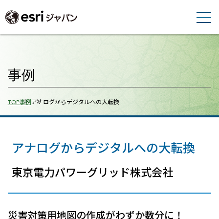
事例
Breadcrumbs
TOP
事例
アナログからデジタルへの大転換
アナログからデジタルへの大転換
東京電力パワーグリッド株式会社
災害対策用地図の作成がわずか数分に！