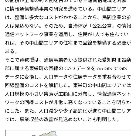
の面積が全体の約 8 割を占めている三遠南信地域を対象
に情報通信整備事業の研究を進めている。中山間エリア
は、整備に多大なコストがかかることから、民間企業の参
入は見込めない。そのため、自治体が「公設公営」の情報
通信ネットワーク事業を運用し、住民が1人でも住んでい
れば、その中山間エリアの住宅まで回線を整備する必要が
ある。
そこで蒋教授は、通信事業者から提供された愛知県北設楽
郡に属する東栄町の回線の CAD データを ArcGIS で GIS
データに変換し、人口データや住居データを重ね合わせて
回線整備のコストを解析した。東栄町の中山間エリアでは
人口規模の小さい集落が広範囲に分布し、情報通信ネット
ワークの回線コストが非常に高くなっていることを明らか
にした。また、人口減少や少子高齢化が進む中山間エリア
では、事業収益の改善が見込めないことも判明した。