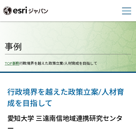
事例
Breadcrumbs
TOP
事例
行政境界を越えた政策立案/人材育成を目指して
行政境界を越えた政策立案/人材育
成を目指して
愛知大学 三遠南信地域連携研究センタ
ー