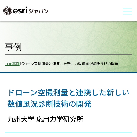
事例
Breadcrumbs
TOP
事例
ドローン空撮測量と連携した新しい数値風況診断技術の開発
ドローン空撮測量と連携した新しい
数値風況診断技術の開発
九州大学 応用力学研究所