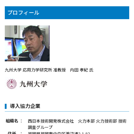
プロフィール
九州大学 応用力学研究所 准教授 内田 孝紀 氏
導入協力企業
組織名
：
西日本技術開発株式会社 火力本部 火力技術部 技術
企業情報
調査グループ
住所
：
福岡県福岡市中央区渡辺通2-1-82