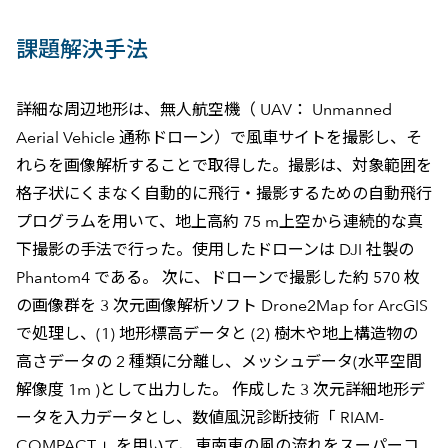
課題解決手法
詳細な周辺地形は、無人航空機（ UAV： Unmanned
Aerial Vehicle 通称ドローン）で風車サイトを撮影し、そ
れらを画像解析することで取得した。撮影は、対象範囲を
格子状にくまなく自動的に飛行・撮影するための自動飛行
プログラムを用いて、地上高約 75 m上空から連続的な真
下撮影の手法で行った。使用したドローンは DJI 社製の
Phantom4 である。 次に、ドローンで撮影した約 570 枚
の画像群を 3 次元画像解析ソフト Drone2Map for ArcGIS
で処理し、(1) 地形標高データと (2) 樹木や地上構造物の
高さデータの 2 種類に分離し、メッシュデータ(水平空間
解像度 1m )として出力した。 作成した 3 次元詳細地形デ
ータを入力データとし、数値風況診断技術「 RIAM-
COMPACT 」を用いて、東南東の風の流れをスーパーコ