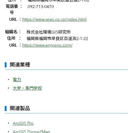
電話番
：
092-713-0470
号
URL
：
https://www.wjec.co.jp/index.html
組織名
：
株式会社環境GIS研究所
企業情報
住所
：
福岡県福岡市早良区百道浜2-1-22
URL
：
https://www.engisinc.com/
関連業種
電力
大学・専門学校
関連製品
ArcGIS Pro
ArcGIS Drone2Map