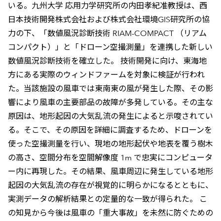
いる。九州大学 応用力学研究所の内田孝紀准教授は、西
日本技術開発株式会社および株式会社環境GIS研究所の協
力の下、「数値風況診断技術 RIAM-COMPACT （リアム
コンパクト）」と「ドローン空撮測量」を連携した新しい
数値風況診断技術を確立した。 技術開発に向け、東海地
方にある実際のウィンドファームを対象に検証が行われ
た。当該施設の風車では東南東の風が発生した際、その影
響により風車の主要部品の故障が多発している。その主な
原因は、地形起因の大気乱流の発生によると示唆されてい
る。そこで、その原因を詳細に調査するため、ドローンを
使った空撮測量を行い、現地の地形起伏や地表を覆う樹木
の高さ、空間分布を空間解像度 1m で忠実にコンピュータ
ー内に再現した。その結果、風車周辺に発生している地形
起因の大気乱流の存在が視覚的に明らかになるとともに、
実測データの解析結果との定量的な一致が得られた。 こ
の知見から今後は風車の「重大事故」を未然に防ぐための