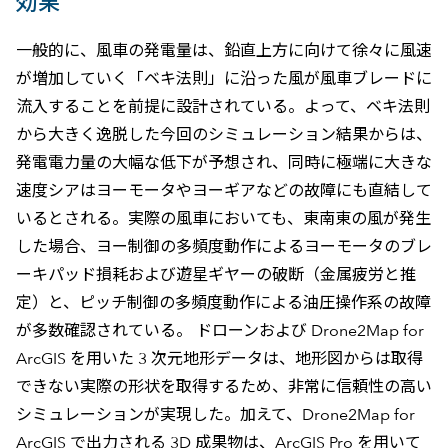
効果
一般的に、風車の発電量は、鉛直上方に向けて徐々に風速
が増加していく「ベキ法則」に沿った風が風車ブレードに
流入することを前提に設計されている。よって、ベキ法則
から大きく逸脱した今回のシミュレーション結果からは、
発電電力量の大幅な低下が予想され、同時に極端に大きな
速度シアはヨーモータやヨーギアなどの故障にも直結して
いるとされる。実際の風車においても、東南東の風が発生
した場合、ヨー制御の多頻度動作によるヨーモータのブレ
ーキパッド損耗および遊星ギヤーの破断（金属疲労と推
定）と、ピッチ制御の多頻度動作による油圧操作系の故障
が多数確認されている。 ドローンおよび Drone2Map for
ArcGIS を用いた 3 次元地形データは、地形図からは取得
できない実際の形状を取得するため、非常に信頼性の高い
シミュレーションが実現した。加えて、Drone2Map for
ArcGIS で出力される 3D 成果物は、ArcGIS Pro を用いて