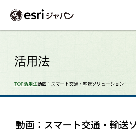
ArcGIS製品
中央省庁
サポート
事例一覧
イベント
会社情報
採用応募の方
自治体
よく見られて
活用法
ArcGISとは
中央省庁
サポートトップ
事例検索
今後のイベント
会社概要
新卒採用（国内・海外大学卒業）
政策支援
My Esri 利用
地理空間情報の統合管理プラットフォーム
防衛・安全保障
サポートからのお知らせ
新着事例
GISコミュニティフォーラム
事業所一覧
キャリア採用
情報公開
お問い合せ
Breadcrumbs
TOP
活用法
動画：スマート交通・輸送ソリューション
ArcGIS Online
海洋
ヘルプ・マニュアル
注目事例
Esriユーザー会
コーポレートガバナンス
採用に関するよくある質問
農業
アカデミック
SaaS マッピング プラットフォーム
保健・医療・介護
よく見られているページ
コンプライアンス
森林
ArcGIS for Per
ArcGIS Pro
宇宙利用
リスクマネジメント
公共事業
Student Us
高機能デスクトップ GIS アプリケーション
eBookで見る
ArcGIS Enterprise
沿革
ArcGIS Devel
上水道・下水
GIS とマッピングの基盤システム
建設 土木
ArcGISの歴史
防災・公共安
ガイド
動画：スマート交通・輸送
ArcGIS Developers
Esriについて
独自アプリの開発