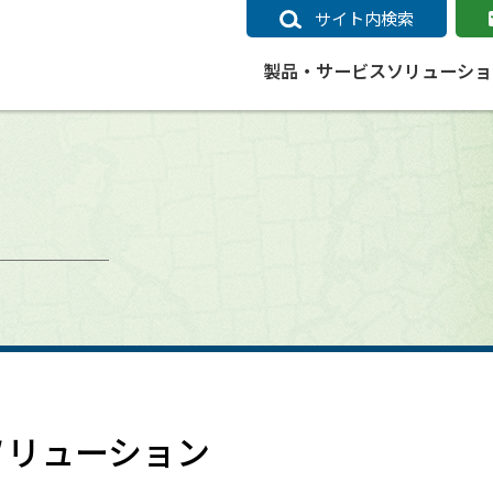
サイト内検索
製品・サービス
ソリューショ
いるページ
データ
社会インフラ
サポートポリシー
業種別事例
ニュース
ESRIジャパンの取り組み
企業情報をお求めの方
クラウド
交通
GIS
ガイド
ESRIジャパン データコンテンツ
電力
サポートポリシー概要
中央省庁・研究（事例）
すべてのニュース
環境への取り組み
会社説明会（Online）
ArcGIS Ma
高速
GI
ArcGISですぐに利用できるデータコンテンツ
ArcGIS 
ガス
標準サポート
自治体（事例）
お知らせ
高品質なサービスの提供
資料請求
鉄道
GIS
ArcGIS Online コンテンツ
ArcGIS On
パック利用ガイド
通信
開発者向けサポート
社会インフラ（事例）
プレスリリース
働きやすい労働環境の整備
キャリアメルマガ購読
スマ
自宅で
すぐに利用できる世界中のデータコンテンツ
SaaS マ
sonal Use /
動作環境ポリシー
交通（事例）
製品情報
地域社会への貢献
キャリアオンライン相談
ポー
GIS データストア
e 利用ガイド
製品ライフサイクル
建設・土木（事例）
サポートからのお知らせ
SDGsへの米国Esri社の取り組み
もっ
oper Bundle 利用
道
ArcMap のサポートについて
防災・公共安全（事例）
地図
SDGsへのESRIジャパンの取り組
ビジ
全
ビジネス
ArcGIS Engine のサポートについ
ビジネス（事例）
ArcConnect
教育
ソリューション
て
教育（事例）
ArcGIS ブログ