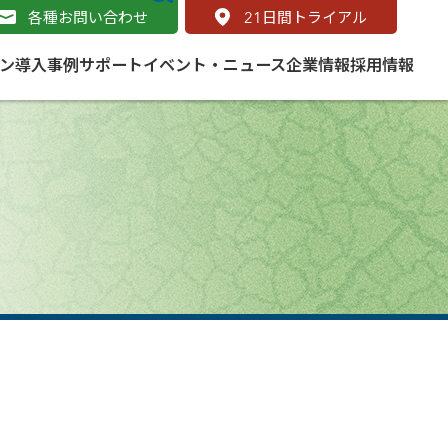
各種お問い合わせ
21
日間トライアル
ン
導入事例
サポート
イベント・ニュース
企業情報
採用情報
サービス
 をはじめよう
naged Cloud Service
道路
S（地理情報システム）とは
Enterprise のマネージドサービス
基礎解説
line
ートモビリティ
学ぼう ArcGIS
ッピング プラットフォーム
タルサイト
と学ぶ
み
ネスマップ用語集
・研究機関