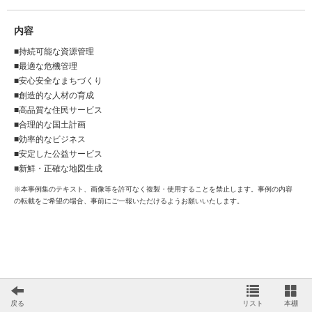
内容
■持続可能な資源管理
■最適な危機管理
■安心安全なまちづくり
■創造的な人材の育成
■高品質な住民サービス
■合理的な国土計画
■効率的なビジネス
■安定した公益サービス
■新鮮・正確な地図生成
※本事例集のテキスト、画像等を許可なく複製・使用することを禁止します。事例の内容
の転載をご希望の場合、事前にご一報いただけるようお願いいたします。
戻る
リスト
本棚